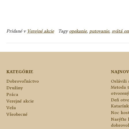
Pridané v
Verejné akcie
Tagy
opekanie
,
putovanie
,
svätá o
KATEGÓRIE
NAJNOV
Dobrovoľníctvo
Oslávili
Metoda 
Družiny
otvorený
Práca
Deň otvo
Verejné akcie
Katarínke
Veža
Noc kos
Všeobecné
Nasýťte 
dobrovo