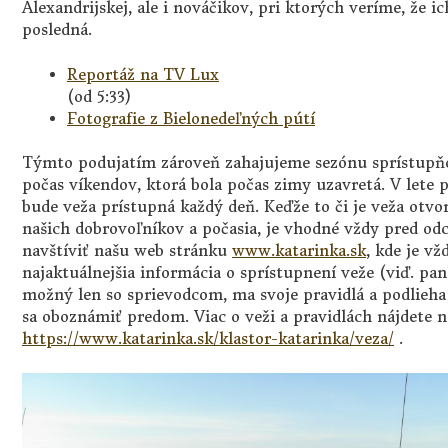
Alexandrijskej, ale i nováčikov, pri ktorých veríme, že 
posledná.
Reportáž na TV Lux
(od 5:33)
Fotografie z Bielonedeľných pútí
Týmto podujatím zároveň zahajujeme sezónu sprístupň
počas víkendov, ktorá bola počas zimy uzavretá. V lete 
bude veža prístupná každý deň. Keďže to či je veža otvor
našich dobrovoľníkov a počasia, je vhodné vždy pred o
navštíviť našu web stránku
www.katarinka.sk
, kde je v
najaktuálnejšia informácia o sprístupnení veže (viď. pa
možný len so sprievodcom, ma svoje pravidlá a podlieh
sa oboznámiť predom. Viac o veži a pravidlách nájdete n
https://www.katarinka.sk/klastor-katarinka/veza/
.