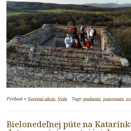
Pridané v
Verejné akcie
,
Veža
Tagy
opekanie
,
putovanie
,
sv
Bielonedeľnej púte na Katarínk