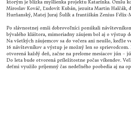
ktorým je blízka myšlienka projektu Katarínka. Omšu ko
Miroslav Kováč, Ľudovít Kubán, jezuita Martin Halčák, 
Hurňanský, Matej Juraj Šulík a františkán Zenius Félix-M
Po slávnostnej omši dobrovoľníci ponúkali návštevníkom
bývalého kláštora, mimoriadny záujem bol aj o výstup d
Na všetkých záujemcov sa do večera ani neušlo, keďže 
16 návštevníkov a výstup je možný len so sprievodcom.
otvorená každý deň, začne na prelome mesiacov jún – jú
Do leta bude otvorená príležitostne počas víkendov. Veľ
deťmi využilo príjemný čas nedeľného poobedia aj na ope