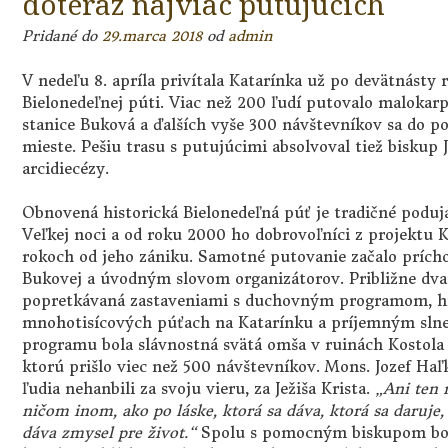
doteraz najviac putujúcich
Pridané do
29.marca 2018
od
admin
V nedeľu 8. apríla privítala Katarínka už po devätnásty 
Bielonedeľnej púti. Viac než 200 ľudí putovalo malokarp
stanice Buková a ďalších vyše 300 návštevníkov sa do po
mieste. Pešiu trasu s putujúcimi absolvoval tiež biskup J
arcidiecézy.
Obnovená historická Bielonedeľná púť je tradičné poduja
Veľkej noci a od roku 2000 ho dobrovoľníci z projektu 
rokoch od jeho zániku. Samotné putovanie začalo prích
Bukovej a úvodným slovom organizátorov. Približne dva
popretkávaná zastaveniami s duchovným programom, his
mnohotisícových púťach na Katarínku a príjemným sl
programu bola slávnostná svätá omša v ruinách Kostola s
ktorú prišlo viec než 500 návštevníkov. Mons. Jozef Haľk
ľudia nehanbili za svoju vieru, za Ježiša Krista.
„Ani ten 
ničom inom, ako po láske, ktorá sa dáva, ktorá sa daruje,
dáva zmysel pre život.“
Spolu s pomocným biskupom bolo