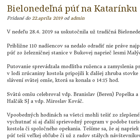
Bielonedeľná púť na Katarínku 
Pridané do
22.apríla 2019
od
admin
V nedeľu 28.4. 2019 sa uskutočnila už tradičná Bieloned
Približne 110 nadšencov sa nedalo odradiť nie práve najp
púť zo železničnej stanice v Bukovej naprieč lesmi Mal
Putovanie sprevádzala modlitba ruženca a zamyslenia pri
v lodi zrúcaniny kostola pripojili k ďalšej zhruba stovk
slávení svätej omše, ktorá sa konala o 14:15 hod.
Svätú omšu celebroval vdp. Branislav (Beren) Popelka a 
Halčák SJ a vdp. Miroslav Kováč.
Vpoobedných hodinách sa všetci mohli tešiť zo zlepšené
vychutnať si aj ďalší sprievodný program v podobe turis
kostola či spoločného opekania. Tešíme sa, že aj napriek
púť teší veľkej obľube či už z radov stálych návštevníkov