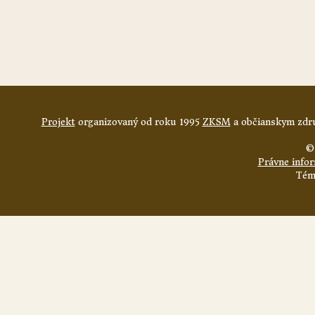
Projekt
organizovaný od roku 1995
ZKSM
a občianskym zdru
©
Právne info
Tém