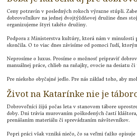
Ceny potravín v posledných rokoch výrazne stúpli. Zabez
dobrovoľníkov na jednej dvojtýždňovej družine dnes stoj
organizujeme štyri takéto družiny.
Podpora z Ministerstva kultúry, ktorá nám v minulosti 
skončila. O to viac dnes závisíme od pomoci ľudí, ktorý
Neprosíme o luxus. Prosíme o možnosť pripraviť dobro
manuálnej práce, chlieb na raňajky, ovocie na desiatu č
Pre niekoho obyčajné jedlo. Pre nás základ toho, aby moh
Život na Katarínke nie je tábor
Dobrovoľníci žijú počas leta v stanovom tábore uprostr
doby. Dni trávia murovaním poškodených častí kláštor
prenášaním materiálu či sprevádzaním návštevníkov.
Popri práci však vzniká niečo, čo sa veľmi ťažko opisuje