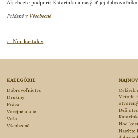
Ak chcete podporiť Katarínku a nasýtiť jej dobrovoľník
Pridané v
Všeobecné
Navigácia
←
Noc kostolov
v
článkoch
KATEGÓRIE
NAJNOV
Dobrovoľníctvo
Oslávili
Metoda 
Družiny
otvorený
Práca
Deň otvo
Verejné akcie
Katarínke
Veža
Noc kos
Všeobecné
Nasýťte 
dobrovo