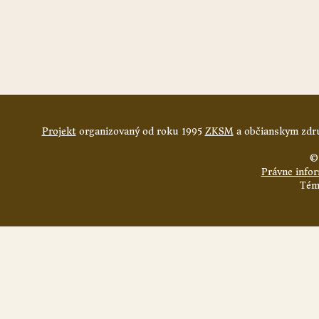
Projekt
organizovaný od roku 1995
ZKSM
a občianskym zdru
©
Právne info
Tém