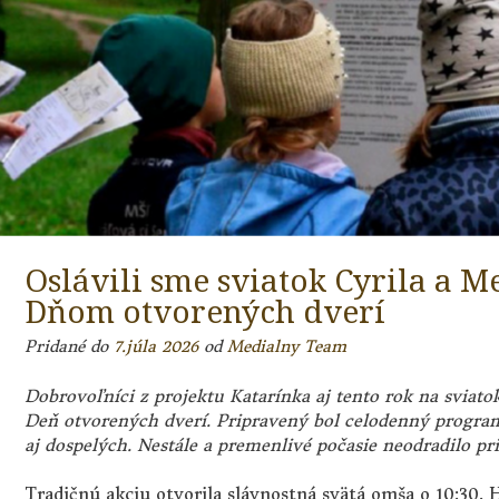
Oslávili sme sviatok Cyrila a 
Dňom otvorených dverí
Pridané do
7.júla 2026
od
Medialny Team
Dobrovoľníci z projektu Katarínka aj tento rok na sviato
Deň otvorených dverí. Pripravený bol celodenný program 
aj dospelých. Nestále a premenlivé počasie neodradilo pr
Tradičnú akciu otvorila slávnostná svätá omša o 10:30.