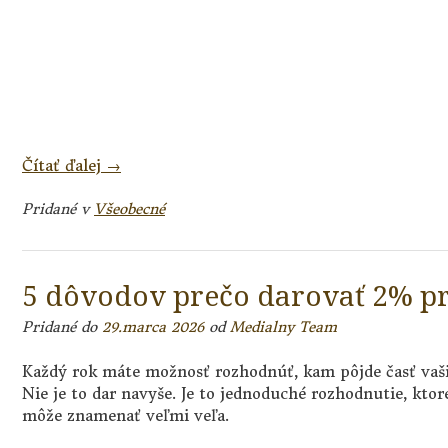
„Nasýťte
Čítať ďalej
→
hladných
dobrovoľníkov
Pridané v
Všeobecné
–
záchrancov
Katarínky“
5 dôvodov prečo darovať 2% p
Pridané do
29.marca 2026
od
Medialny Team
Každý rok máte možnosť rozhodnúť, kam pôjde časť vaši
Nie je to dar navyše. Je to jednoduché rozhodnutie, ktor
môže znamenať veľmi veľa.