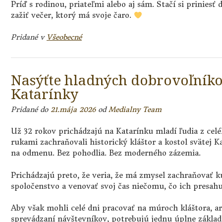
Príď s rodinou, priateľmi alebo aj sám. Stačí si priniesť
zažiť večer, ktorý má svoje čaro.
Pridané v
Všeobecné
Nasýťte hladných dobrovoľníko
Katarínky
Pridané do
21.mája 2026
od
Medialny Team
Už 32 rokov prichádzajú na Katarínku mladí ľudia z cel
rukami zachraňovali historický kláštor a kostol svätej K
na odmenu. Bez pohodlia. Bez moderného zázemia.
Prichádzajú preto, že veria, že má zmysel zachraňovať k
spoločenstvo a venovať svoj čas niečomu, čo ich presahu
Aby však mohli celé dni pracovať na múroch kláštora, 
sprevádzaní návštevníkov, potrebujú jednu úplne základ