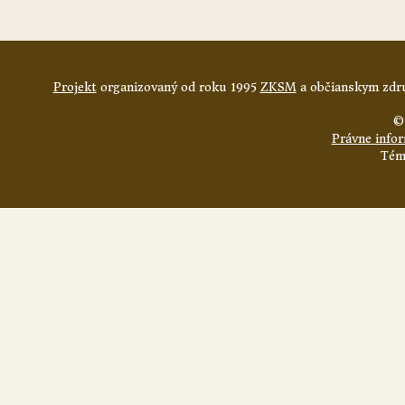
Projekt
organizovaný od roku 1995
ZKSM
a občianskym zdru
©
Právne info
Tém