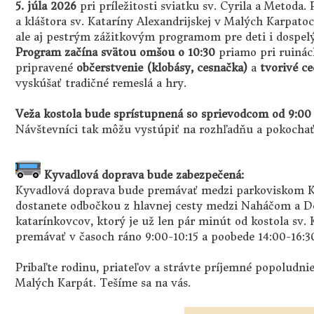
5. júla 2026
pri príležitosti sviatku sv. Cyrila a Metoda.
a kláštora sv. Kataríny Alexandrijskej v Malých Karpa
ale aj pestrým zážitkovým programom pre deti i dospel
Program začína svätou omšou o 10:30
priamo pri ruinác
pripravené
občerstvenie (klobásy, cesnačka)
a
tvorivé ce
vyskúšať tradičné remeslá a hry.
Veža kostola bude sprístupnená so sprievodcom od 9:00 
Návštevníci tak môžu vystúpiť na rozhľadňu a pokochať 
Kyvadlová doprava bude zabezpečená:
Kyvadlová doprava bude premávať medzi parkoviskom K
dostanete odbočkou z hlavnej cesty medzi Naháčom a D
katarínkovcov, ktorý je už len pár minút od kostola sv. 
premávať v časoch ráno 9:00-10:15 a poobede 14:00-16:3
Pribaľte rodinu, priateľov a strávte príjemné popoludni
Malých Karpát. Tešíme sa na vás.