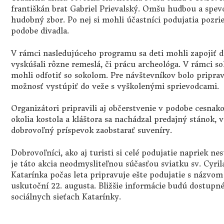
františkán brat Gabriel Prievalský. Omšu hudbou a spe
hudobný zbor. Po nej si mohli účastníci podujatia pozri
podobe divadla.
V rámci nasledujúceho programu sa deti mohli zapojiť do
vyskúšali rôzne remeslá, či prácu archeológa. V rámci s
mohli odfotiť so sokolom. Pre návštevníkov bolo pripr
možnosť vystúpiť do veže s vyškolenými sprievodcami.
Organizátori pripravili aj občerstvenie v podobe cesnako
okolia kostola a kláštora sa nachádzal predajný stánok, 
dobrovoľný príspevok zaobstarať suveníry.
Dobrovoľníci, ako aj turisti si celé podujatie napriek n
je táto akcia neodmysliteľnou súčasťou sviatku sv. Cyril
Katarínka počas leta pripravuje ešte podujatie s názvom
uskutoční 22. augusta. Bližšie informácie budú dostupn
sociálnych sieťach Katarínky.