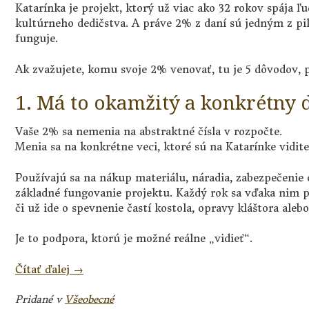
Katarínka je projekt, ktorý už viac ako 32 rokov spája ľ
kultúrneho dedičstva. A práve 2% z daní sú jedným z pil
funguje.
Ak zvažujete, komu svoje 2% venovať, tu je 5 dôvodov, 
1. Má to okamžitý a konkrétny
Vaše 2% sa nemenia na abstraktné čísla v rozpočte.
Menia sa na konkrétne veci, ktoré sú na Katarínke vidite
Používajú sa na nákup materiálu, náradia, zabezpečenie
základné fungovanie projektu. Každý rok sa vďaka nim p
či už ide o spevnenie častí kostola, opravy kláštora ale
Je to podpora, ktorú je možné reálne „vidieť“.
„5
Čítať ďalej
→
dôvodov
prečo
Pridané v
Všeobecné