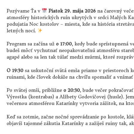
Pozývame Ťa v
Piatok 29. mája 2026
na čarovný večer
atmosféry historických ruín ukrytých v srdci Malých Kar
podujatia Noc kostolov – miesta, kde sa história stretáv
letných nocí.
Program sa začína už
o 17:00
, kedy bude sprístupnená ve
budeš môcť vychutnať neopakovateľnú atmosféru staroby
agapé alebo sa len tak túlať medzi múrmi, ktoré rozpráv
O 19:30
sa uskutoční svätá omša priamo v priestoroch k
ruinami, kde človek dokáže na chvíľu spomaliť a vníma
Po svätej omši, približne
o 20:30
, bude večer pokračov
Výrostka (kontrabas) a Alžbety Godovičovej (husle). Je
večernou atmosférou Katarínky vytvoria zážitok, na kto
Keď sa zotmie, začne nočné sprevádzanie po kostole, kláš
objavíš tajomné zákutia Katarínky a zažiješ ruiny tak, a