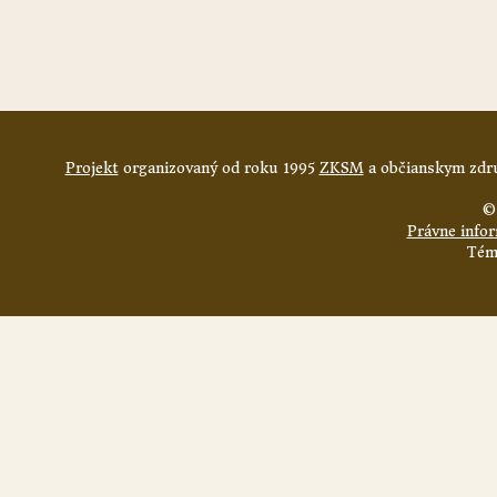
Projekt
organizovaný od roku 1995
ZKSM
a občianskym zdru
©
Právne info
Tém