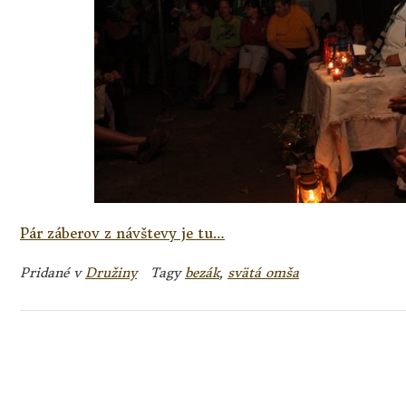
Pár záberov z návštevy je tu…
Pridané v
Družiny
Tagy
bezák
,
svätá omša