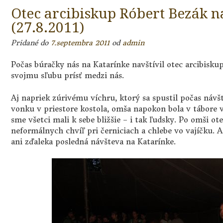
Otec arcibiskup Róbert Bezák n
(27.8.2011)
Pridané do
7.septembra 2011
od
admin
Počas búračky nás na Katarínke navštívil otec arcibisku
svojmu sľubu prísť medzi nás.
Aj napriek zúrivému víchru, ktorý sa spustil počas návš
vonku v priestore kostola, omša napokon bola v tábore
sme všetci mali k sebe bližšie – i tak ľudsky. Po omši ot
neformálnych chvíľ pri černiciach a chlebe vo vajíčku. A 
ani zďaleka posledná návšteva na Katarínke.