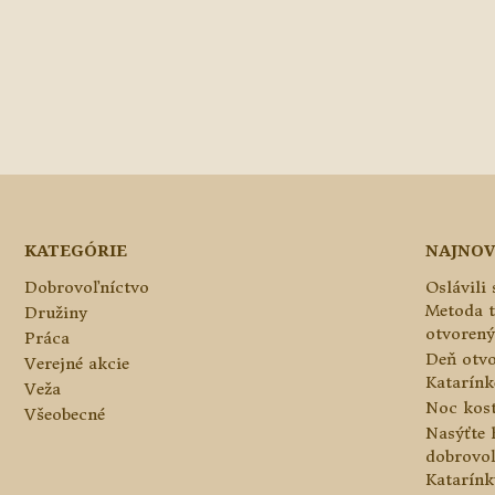
KATEGÓRIE
NAJNOV
Dobrovoľníctvo
Oslávili
Metoda 
Družiny
otvorený
Práca
Deň otvo
Verejné akcie
Katarínke
Veža
Noc kos
Všeobecné
Nasýťte 
dobrovo
Katarínk