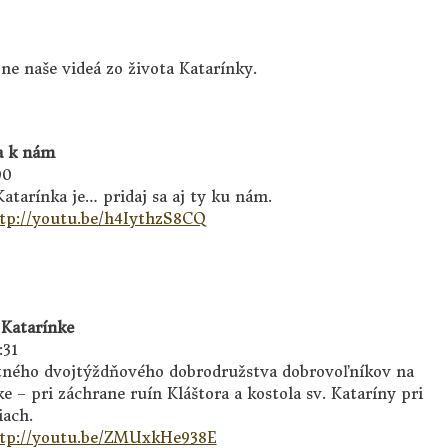
zne naše videá zo života Katarínky.
sa k nám
00
atarínka je… pridaj sa aj ty ku nám.
tp://youtu.be/h4IythzS8CQ
 Katarínke
:31
tného dvojtýždňového dobrodružstva dobrovoľníkov na
e – pri záchrane ruín Kláštora a kostola sv. Kataríny pri
iach.
tp://youtu.be/ZMUxkHe938E