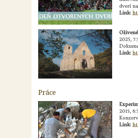
dverí na
Link:
ht
Oživené
2025, 7:
Dokumen
Link:
ht
Práce
Experim
2015, 6:
Konzerv
Link:
ht