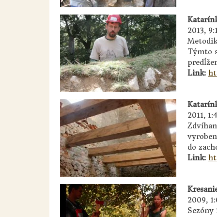
Katarín
2013, 9:
Metodik
Týmto s
predĺže
Link:
ht
Katarín
2011, 1:
Zdvíhan
vyroben
do zach
Link:
ht
Kresani
2009, 1
Sezóny 