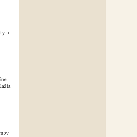
ty a
čne
lažia
ámov