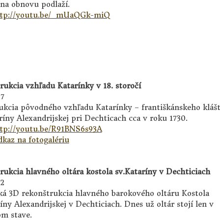
 na obnovu podlaží.
tp://youtu.be/_mUaQGk-miQ
rukcia vzhľadu Katarínky v 18. storočí
17
ukcia pôvodného vzhľadu Katarínky – františkánskeho kláš
ríny Alexandrijskej pri Dechticach cca v roku 1730.
tp://youtu.be/R91BNS6s93A
kaz na fotogalériu
rukcia hlavného oltára kostola sv.Kataríny v Dechticiach
12
á 3D rekonštrukcia hlavného barokového oltáru Kostola
íny Alexandrijskej v Dechticiach. Dnes už oltár stojí len v
om stave.