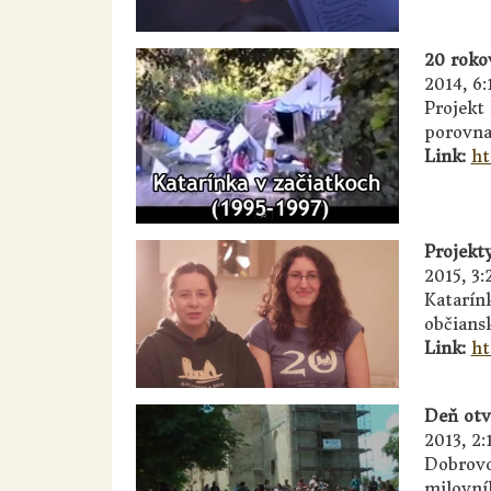
20 roko
2014, 6:
Projekt
porovna
Link:
ht
Projekt
2015, 3:
Katarín
občians
Link:
ht
Deň otv
2013, 2:
Dobrovo
milovní