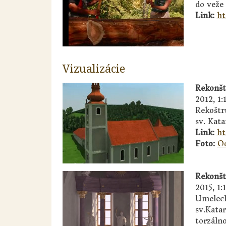
do veže
Link:
ht
Vizualizácie
Rekonšt
2012, 1:
Rekoštr
sv. Kata
Link:
ht
Foto:
Od
Rekonšt
2015, 1:
Umeleck
sv.Katar
torzáln