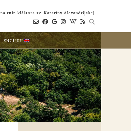
na ruín kláštora sv. Kataríny Alexandrijskej
ENGLISH