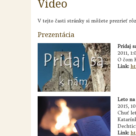
Video
V tejto časti stránky si môžete prezrieť rô
Prezentácia
Pridaj 
2011, 1:
O čom K
Link:
ht
Leto na
2015, 10
Chuť le
Katarínk
Dechtic
Link:
ht