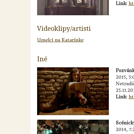
Link:
ht
Videoklipy/artisti
Umelci na Katarínke
Iné
Pozvánk
2015, 5:
Netradi
25.11.20
Link:
ht
Scénick
2014, 7: