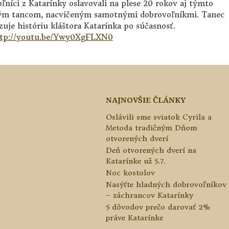
ľníci z Katarínky oslavovali na plese 20 rokov aj týmto
ým tancom, nacvičeným samotnými dobrovoľníkmi. Tanec
uje históriu kláštora Katarínka po súčasnosť.
tp://youtu.be/Ywy0XgFLXN0
NAJNOVŠIE ČLÁNKY
o
Oslávili sme sviatok Cyrila a
Metoda tradičným Dňom
otvorených dverí
Deň otvorených dverí na
Katarínke už 5.7.
Noc kostolov
Nasýťte hladných dobrovoľníkov
– záchrancov Katarínky
5 dôvodov prečo darovať 2%
práve Katarínke