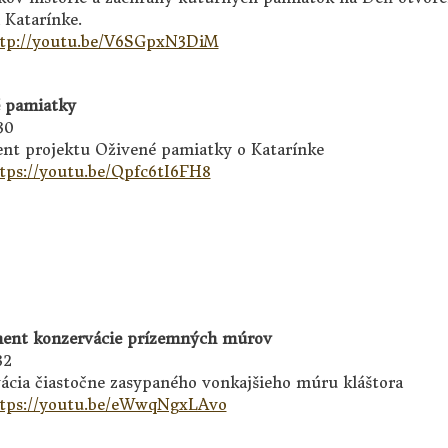
 Katarínke.
tp://youtu.be/V6SGpxN3DiM
 pamiatky
30
t projektu Oživené pamiatky o Katarínke
tps://youtu.be/Qpfc6tI6FH8
ent konzervácie prízemných múrov
32
ácia čiastočne zasypaného vonkajšieho múru kláštora
tps://youtu.be/eWwqNgxLAvo