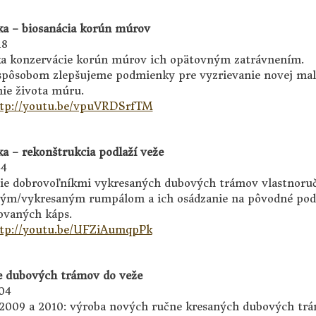
ka – biosanácia korún múrov
18
a konzervácie korún múrov ich opätovným zatrávnením.
pôsobom zlepšujeme podmienky pre vyzrievanie novej mal
nie života múru.
tp://youtu.be/vpuVRDSrfTM
ka – rekonštrukcia podlaží veže
44
ie dobrovoľníkmi vykresaných dubových trámov vlastnoru
ým/vykresaným rumpálom a ich osádzanie na pôvodné pod
ovaných káps.
tp://youtu.be/UFZiAumqpPk
e dubových trámov do veže
:04
2009 a 2010: výroba nových ručne kresaných dubových tr