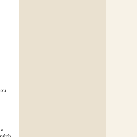
 –
žou
 a
ených