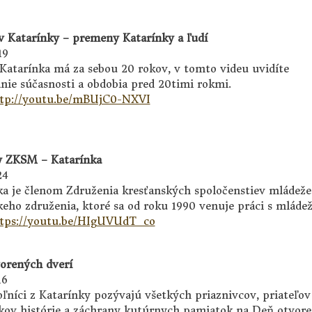
v Katarínky – premeny Katarínky a ľudí
19
 Katarínka má za sebou 20 rokov, v tomto videu uvidíte
nie súčasnosti a obdobia pred 20timi rokmi.
tp://youtu.be/mBUjC0-NXVI
y ZKSM – Katarínka
24
ka je členom Združenia kresťanských spoločenstiev mládeže
keho združenia, ktoré sa od roku 1990 venuje práci s mláde
tps://youtu.be/HIgUVUdT_co
orených dverí
16
ľníci z Katarínky pozývajú všetkých priaznivcov, priateľov
kov histórie a záchrany kutúrnych pamiatok na Deň otvor