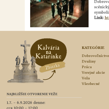
Dobrovo
scénick
symboliz
Link:
ht
KATEGÓRIE
Dobrovoľníctv
Družiny
Práca
Verejné akcie
Veža
Všeobecné
NAJBLIŽŠIE OTVORENIE VEŽE
1.7. – 6.9.2026 denne:
cca 10:00 – 17:00