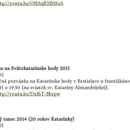
tp://youtu.be/OHAqRXB5SsA
a na Svätokatarínske hody 2015
02
čná pozvánka na Katarínske hody v Bratislave u františkáno
15 o 19:30 (na sviatok sv. Kataríny Alexandrijskej).
tp://youtu.be/DxfbT-Bbrpw
ý tanec 2014 (20 rokov Katarínky)
23