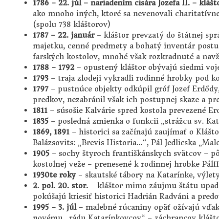
1786 – 22. júl – nariadením cisára Jozefa II. – kláš
ako mnoho iných, ktoré sa nevenovali charitatívne
(spolu 738 kláštorov)
1787 – 22. január
– kláštor prevzatý do štátnej sp
majetku, cenné predmety a bohatý inventár postu
farských kostolov, mnohé však rozkradnuté a nav
1788 – 1792
– opustený kláštor obývajú siedmi voje
1793
– traja zlodeji vykradli rodinné hrobky pod k
1797
– pustnúce objekty odkúpil gróf Jozef Erdődy
predkov, nezabránil však ich postupnej skaze a p
1811
– súsošie Kalvárie spred kostola prevezené E
1835
– posledná zmienka o funkcii „strážcu sv. Kat
1869, 1891
– historici sa začínajú zaujímať o Klášt
Balázsovits: „Brevis Historia…“, Pál Jedlicska „M
1905
– sochy štyroch františkánskych svätcov – 
kostolnej veže – prenesené k rodinnej hrobke Pál
1930te roky
– skautské tábory na Katarínke, výlet
2. pol. 20. stor.
– kláštor mimo záujmu štátu upadá
pokúšajú kriesiť historici Hadrián Radváni a pre
1995 – 3. júl
– malebné rúcaniny opäť ožívajú vďa
novému „rádu Katarínkovcov“ – záchrancov klášt