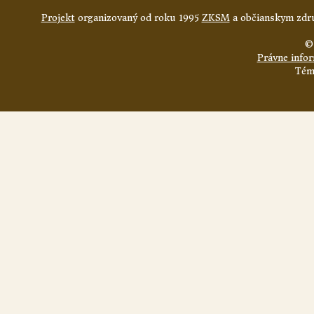
Projekt
organizovaný od roku 1995
ZKSM
a občianskym zdru
©
Právne info
Tém