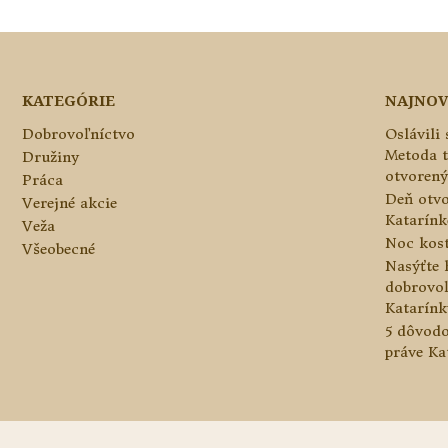
KATEGÓRIE
NAJNOV
Dobrovoľníctvo
Oslávili
Metoda 
Družiny
otvorený
Práca
Deň otvo
Verejné akcie
Katarínke
Veža
Noc kos
Všeobecné
Nasýťte 
dobrovo
Katarínk
5 dôvodo
práve Ka