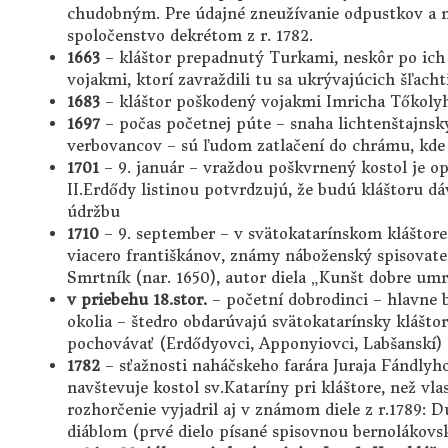
chudobným. Pre údajné zneužívanie odpustkov a milo
spoločenstvo dekrétom z r. 1782.
1663
– kláštor prepadnutý Turkami, neskôr po ich
vojakmi, ktorí zavraždili tu sa ukrývajúcich šľacht
1683
– kláštor poškodený vojakmi Imricha Tőkoly
1697
– počas početnej púte – snaha lichtenštajnsk
verbovancov – sú ľudom zatlačení do chrámu, kde 
1701
– 9. január – vraždou poškvrnený kostol je opä
II.Erdődy listinou potvrdzujú, že budú kláštoru d
údržbu
1710
– 9. september – v svätokatarínskom kláštore
viacero františkánov, známy náboženský spisovate
Smrtník (nar. 1650), autor diela „Kunšt dobre umrí
v priebehu 18.stor.
– početní dobrodinci – hlavne bo
okolia – štedro obdarúvajú svätokatarínsky kláštor
pochovávať (Erdődyovci, Apponyiovci, Labšanskí)
1782
– sťažnosti naháčskeho farára Juraja Fándlyho,
navštevuje kostol sv.Kataríny pri kláštore, než vla
rozhorčenie vyjadril aj v známom diele z r.1789
diáblom (prvé dielo písané spisovnou bernolákovs