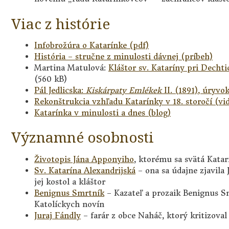
Viac z histórie
Infobrožúra o Katarínke (pdf)
História – stručne z minulosti dávnej (príbeh)
Martina Matulová:
Kláštor sv. Kataríny pri Dechti
(560 kB)
Pál Jedlicska:
Kiskárpaty Emlékek
II. (1891), úryvok
Rekonštrukcia vzhľadu Katarínky v 18. storočí (vi
Katarínka v minulosti a dnes (blog)
Významné osobnosti
Životopis Jána Apponyiho
, ktorému sa svätá Katar
Sv. Katarína Alexandrijská
– ona sa údajne zjavila
jej kostol a kláštor
Benignus Smrtník
– Kazateľ a prozaik Benignus Sm
Katolíckych novín
Juraj Fándly
– farár z obce Naháč, ktorý kritizoval