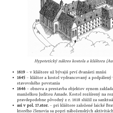
Hypotetický nákres kostola a kláštora (Au
1619
– v kláštore už bývajú prví dvanásti mnísi
1645
– kláštor a kostol vydrancovaný a podpálený 
stavovského povstania
1646
– obnova a prestavba objektov synom zaklad
manželkou Juditou Amade. Kostol rozšírený na roz
pravdepodobne pôvodný z r. 1618 slúžil za sanktu
asi v pol. 17.stor.
– pri kláštore založené laické Bra
ktorého členovia sa popri náboženských aktivitác