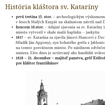
História kláštora sv. Kataríny
prvá tretina 15. stor.
– archeologickým výskumom 
v lesoch Malých Karpát na skalnatom návrší na
koncom 16.stor.
– údajné zjavenia sa sv. Kataríny 
mieste vytvoril v skale malú kaplnku – jaskyňu
1617
– sv. Katarína sa zjavila Jánovi Mancovi z Dech
Mladík Ján Apponyi, syn bohatého grófa z Jablonic
na tomto posvätnom mieste. Po násilnom odvleče
umiera. Ešte dnes je uctievaný ako kandidát svätos
1618 – 21. december – majiteľ panstva, gróf Krišto
pre kláštor františkánov