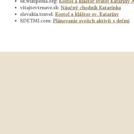
sk.wikipedia.org:
Kostol a kláštor svätej Kataríny 
vitajtevtrnave.sk:
Náučný chodník Katarínka
slovakia.travel:
Kostol a kláštor sv. Kataríny
SDETMI.com:
Plánovanie svojich aktivít s deťmi