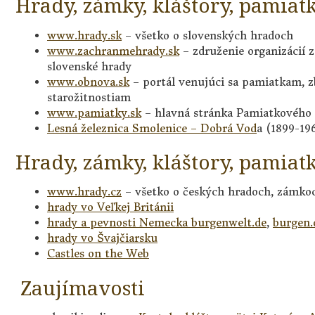
Hrady, zámky, kláštory, pamiat
www.hrady.sk
– všetko o slovenských hradoch
www.zachranmehrady.sk
– združenie organizácií 
slovenské hrady
www.obnova.sk
– portál venujúci sa pamiatkam, z
starožitnostiam
www.pamiatky.sk
– hlavná stránka Pamiatkového
Lesná železnica Smolenice – Dobrá Vod
a (1899-19
Hrady, zámky, kláštory, pamiatk
www.hrady.cz
– všetko o českých hradoch, zámko
hrady vo Veľkej Británii
hrady a pevnosti Nemecka burgenwelt.de
,
burgen.
hrady vo Švajčiarsku
Castles on the Web
Zaujímavosti