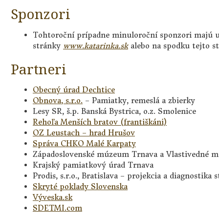
Sponzori
Tohtoroční prípadne minuloroční sponzori majú 
stránky
www.katarinka.sk
alebo na spodku tejto s
Partneri
Obecný úrad Dechtice
Obnova, s.r.o.
– Pamiatky, remeslá a zbierky
Lesy SR, š.p. Banská Bystrica, o.z. Smolenice
Rehoľa Menších bratov (františkáni)
OZ Leustach – hrad Hrušov
Správa CHKO Malé Karpaty
Západoslovenské múzeum Trnava a Vlastivedné 
Krajský pamiatkový úrad Trnava
Prodis, s.r.o., Bratislava – projekcia a diagnostika 
Skryté poklady Slovenska
Výveska.sk
SDETMI.com