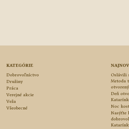
KATEGÓRIE
NAJNOV
Dobrovoľníctvo
Oslávili
Metoda 
Družiny
otvorený
Práca
Deň otvo
Verejné akcie
Katarínke
Veža
Noc kos
Všeobecné
Nasýťte 
dobrovo
Katarínk