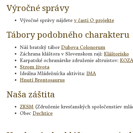
Výročné správy
Výročné správy nájdete
v časti O projekte
Tábory podobného charakteru
Náš bratský tábor
Dubova Colonorum
Záchrana kláštora v Slovenskom raji:
Kláštorisko
Karpatské ochranárske združenie altruistov:
KOZ
Strom života
Ideálna Mládežnícka aktivita:
IMA
Hnutí Brontosaurus
Naša záštita
ZKSM
(Združenie kresťanských spoločenstiev mlá
Obec
Dechtice