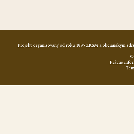
Projekt
organizovaný od roku 1995
ZKSM
a občianskym zdru
©
Právne info
Tém