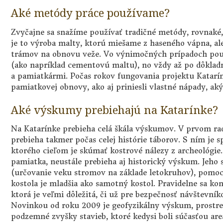
Aké metódy práce používame?
Zvyčajne sa snažíme používať tradičné metódy, rovnaké, a
je to výroba malty, ktorú miešame z haseného vápna, a
trámov na obnovu veže. Vo výnimočných prípadoch použ
(ako napríklad cementovú maltu), no vždy až po dôklad
a pamiatkármi. Počas rokov fungovania projektu Katarí
pamiatkovej obnovy, ako aj priniesli vlastné nápady, ak
Aké výskumy prebiehajú na Katarínke?
Na Katarínke prebieha celá škála výskumov. V prvom ra
prebieha takmer počas celej histórie táborov. S ním je 
ktorého cieľom je skúmať kostrové nálezy z archeológie.
pamiatka, neustále prebieha aj historický výskum. Jeho 
(určovanie veku stromov na základe letokruhov), pomocou
kostola je mladšia ako samotný kostol. Pravidelne sa kont
ktorá je veľmi dôležitá, či už pre bezpečnosť návštevník
Novinkou od roku 2009 je geofyzikálny výskum, prostr
podzemné zvyšky stavieb, ktoré kedysi boli súčasťou are