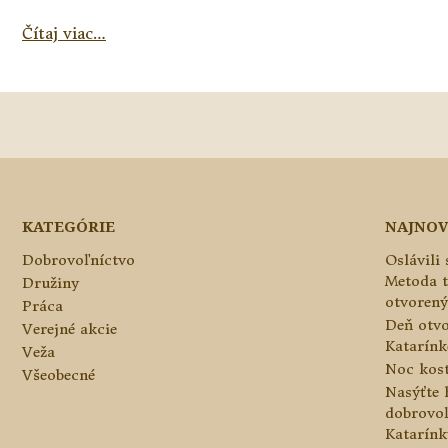
Čítaj viac…
KATEGÓRIE
NAJNOV
Dobrovoľníctvo
Oslávili
Metoda 
Družiny
otvorený
Práca
Deň otvo
Verejné akcie
Katarínke
Veža
Noc kos
Všeobecné
Nasýťte 
dobrovo
Katarínk