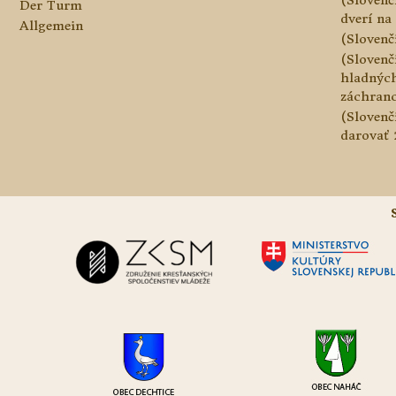
Der Turm
dverí na 
Allgemein
(Slovenč
(Slovenč
hladnýc
záchranc
(Slovenč
darovať 