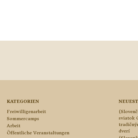
KATEGORIEN
NEUEST
Freiwilligenarbeit
(Slovenč
sviatok 
Sommercamps
tradičn
Arbeit
dverí
Öffentliche Veranstaltungen
(Slovenč