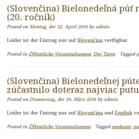
(Slovenčina) Bielonedeľná púť 
(20. ročník)
Posted on
Montag, der 22. April 2019
by
admin
Leider ist der Eintrag nur auf
Slovenčina
verfügbar.
Posted in
Öffentliche Veranstaltungen
,
Der Turm
Tagged
o
(Slovenčina) Bielonedeľnej pút
zúčastnilo doteraz najviac put
Posted on
Donnerstag, der 29. März 2018
by
admin
Leider ist der Eintrag nur auf
Slovenčina
und
English
ve
Posted in
Öffentliche Veranstaltungen
Tagged
opekanie
,
pu