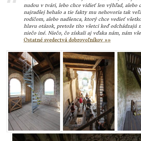
nudou v tvári, lebo chce vidieť len výhľad, alebo d
najradšej behalo a tie fakty mu nehovoria tak veľ
rodičom, alebo nadšenca, ktorý chce vedieť všetk
hlavu otázok, pretože títo všetci keď odchádzajú 
niečo iné. Niečo, čo získali aj vďaka nám, nám vš
Ostatné svedectvá dobrovoľníkov »»