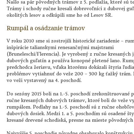
Našlo sa pár pôvodných trámov z 5. podlažia, ktoré sú te
Trámy i schody ručne kresali dobrovoľníci z dubovej gu
okolitých lesov a odkúpili sme ho od Lesov SR.
Rumpál a osádzanie trámov
V roku 2010 sme si zostrojili historické zariadenie – ru
inšpirácie talianskymi renesančnými majstrami
(Bruneleschi/Flerencia). Je vyrobený z ručne kresaných 
dubových guľatín a používa konopné pletené lano. Rump
predchodca žeriavu, vďaka ktorému dokázali štyria ľudia
problémov vytiahnuť do veže 200 – 300 kg ťažký trám.
vo veži vystavený na 4. poschodí.
Do sezóny 2015 boli na 1.-5. poschodí zrekonštruované p
ručne kresaných dubových trámov, ktoré boli do veže v
rumpálom. Podlahy na 1.-5. poschodí sú z ručne ohobľo
dubových dosiek. Medzi 1. a 5. poschodím sú osadené šty
kresané drevené schodiská, presne na mieste pôvodných 
Najvyššie 5. poschodie pôvodne obsahovalo konštrukciu