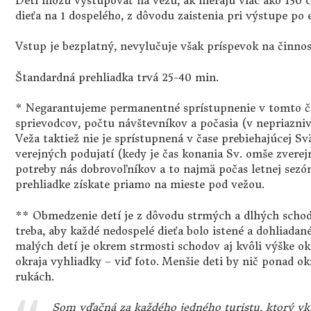
Deti môžu vystupovať na vežu, ak merajú viac ako 130 c
dieťa na 1 dospelého, z dôvodu zaistenia pri výstupe p
Vstup je bezplatný, nevylučuje však príspevok na činno
Štandardná prehliadka trvá 25-40 min.
* Negarantujeme permanentné sprístupnenie v tomto čas
sprievodcov, počtu návštevníkov a počasia (v nepriazni
Veža taktiež nie je sprístupnená v čase prebiehajúcej Sv
verejných podujatí (kedy je čas konania Sv. omše zvere
potreby nás dobrovoľníkov a to najmä počas letnej sezón
prehliadke získate priamo na mieste pod vežou.
** Obmedzenie detí je z dôvodu strmých a dlhých schod
treba, aby každé nedospelé dieťa bolo istené a dohliad
malých detí je okrem strmosti schodov aj kvôli výške o
okraja vyhliadky – viď foto. Menšie deti by nič ponad ok
rukách.
Som vďačná za každého jedného turistu, ktorý vkro