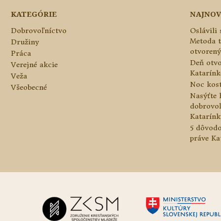
KATEGÓRIE
NAJNOV
Dobrovoľníctvo
Oslávili
Metoda 
Družiny
otvorený
Práca
Deň otvo
Verejné akcie
Katarínke
Veža
Noc kos
Všeobecné
Nasýťte 
dobrovo
Katarínk
5 dôvodo
práve Ka