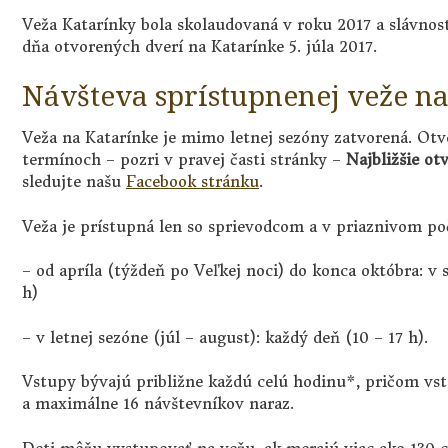
Veža Katarínky bola skolaudovaná v roku 2017 a slávno
dňa otvorených dverí na Katarínke 5. júla 2017.
Návšteva sprístupnenej veže na
Veža na Katarínke je mimo letnej sezóny zatvorená. Ot
termínoch – pozri v pravej časti stránky –
Najbližšie ot
sledujte našu
Facebook stránku
.
Veža je prístupná len so sprievodcom a v priaznivom poč
– od apríla (týždeň po Veľkej noci) do konca októbra: v s
h)
– v letnej sezóne (júl – august): každý deň (10 – 17 h).
Vstupy bývajú približne každú celú hodinu*, pričom vs
a maximálne 16 návštevníkov naraz.