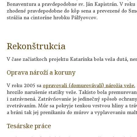
Bonaventura a pravdepodobne sv. Ján Kapistrán. V roku 
zhodené pravdepodobne do kôp sena a prevezené do Smo
strážia na cintoríne hrobku Pálfyovcov.
Rekonštrukcia
V čase začiatkoch projektu Katarínka bola veža dutá, ne
Oprava nároží a koruny
V roku 2005 sa
opravovali (domurovávali) nárožia veže
,
hrozilo narušenie statiky veže. Takisto bola premurovan
i zatrávnená. Zatrávňovanie je jedinečný spôsob ochr
zvetrávaním. Múr sa pokryje tenkou vrstvou hliny a trá
a bráni tak jej prenikaniu do múrov a vyplavovaniu malt
Tesárske práce