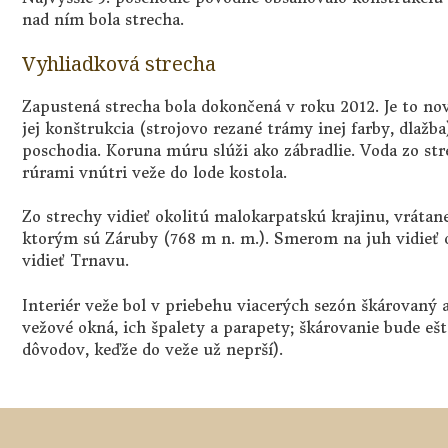
nad ním bola strecha.
Vyhliadková strecha
Zapustená strecha bola dokončená v roku 2012. Je to nov
jej konštrukcia (strojovo rezané trámy inej farby, dlažba
poschodia. Koruna múru slúži ako zábradlie. Voda zo s
rúrami vnútri veže do lode kostola.
Zo strechy vidieť okolitú malokarpatskú krajinu, vráta
ktorým sú Záruby (768 m n. m.). Smerom na juh vidieť 
vidieť Trnavu.
Interiér veže bol v priebehu viacerých sezón škárovaný 
vežové okná, ich špalety a parapety; škárovanie bude eš
dôvodov, keďže do veže už neprší).