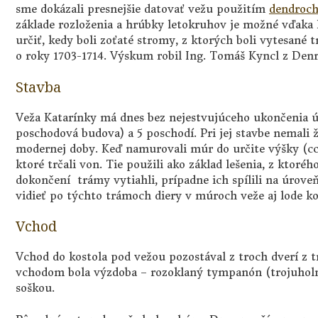
sme dokázali presnejšie datovať vežu použitím
dendroc
základe rozloženia a hrúbky letokruhov je možné vďaka 
určiť, kedy boli zoťaté stromy, z ktorých boli vytesané 
o roky 1703-1714. Výskum robil Ing. Tomáš Kyncl z Den
Stavba
Veža Katarínky má dnes bez nejestvujúceho ukončenia 
poschodová budova) a 5 poschodí. Pri jej stavbe nemali 
modernej doby. Keď namurovali múr do určite výšky (cca
ktoré trčali von. Tie použili ako základ lešenia, z ktoré
dokončení trámy vytiahli, prípadne ich spílili na úrov
vidieť po týchto trámoch diery v múroch veže aj lode ko
Vchod
Vchod do kostola pod vežou pozostával z troch dverí z 
vchodom bola výzdoba – rozoklaný tympanón (trojuholn
soškou.