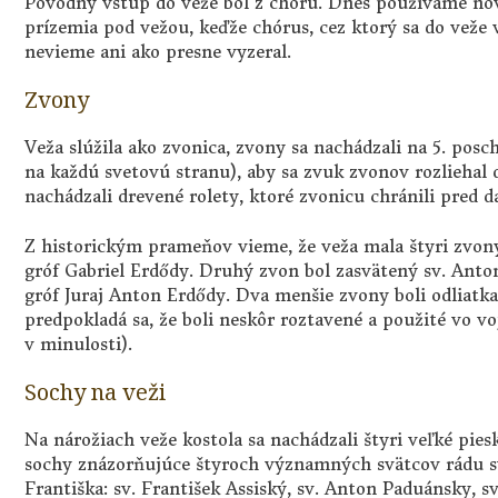
Pôvodný vstup do veže bol z chóru. Dnes používame nov
prízemia pod vežou, keďže chórus, cez ktorý sa do veže 
nevieme ani ako presne vyzeral.
Zvony
Veža slúžila ako zvonica, zvony sa nachádzali na 5. posc
na každú svetovú stranu), aby sa zvuk zvonov rozliehal
nachádzali drevené rolety, ktoré zvonicu chránili pred 
Z historickým prameňov vieme, že veža mala štyri zvony
gróf Gabriel Erdődy. Druhý zvon bol zasvätený sv. Ant
gróf Juraj Anton Erdődy. Dva menšie zvony boli odliatka
predpokladá sa, že boli neskôr roztavené a použité vo 
v minulosti).
Sochy na veži
Na nárožiach veže kostola sa nachádzali štyri veľké pie
sochy znázorňujúce štyroch významných svätcov rádu s
Františka: sv. František Assiský, sv. Anton Paduánsky, sv