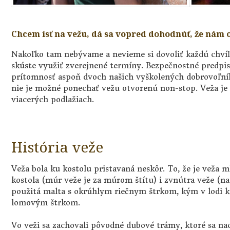
Chcem ísť na vežu, dá sa vopred dohodnúť, že nám 
Nakoľko tam nebývame a nevieme si dovoliť každú chvíľ
skúste využiť zverejnené termíny. Bezpečnostné predpi
prítomnosť aspoň dvoch našich vyškolených dobrovoľník
nie je možné ponechať vežu otvorenú non-stop. Veža je
viacerých podlažiach.
História veže
Veža bola ku kostolu pristavaná neskôr. To, že je veža ml
kostola (múr veže je za múrom štítu) i zvnútra veže (na 1
použitá malta s okrúhlym riečnym štrkom, kým v lodi k
lomovým štrkom.
Vo veži sa zachovali pôvodné dubové trámy, ktoré sa na