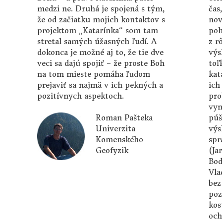
medzi ne. Druhá je spojená s tým,
čas
že od začiatku mojich kontaktov s
nov
projektom „Katarínka“ som tam
poh
stretal samých úžasných ľudí. A
z r
dokonca je možné aj to, že tie dve
výs
veci sa dajú spojiť – že proste Boh
toľ
na tom mieste pomáha ľudom
kat
prejaviť sa najmä v ich pekných a
ich
pozitívnych aspektoch.
pro
vyn
púš
Roman Pašteka
výs
Univerzita
spr
Komenského
(Ja
Geofyzik
Bod
Vla
bez
poz
kos
och