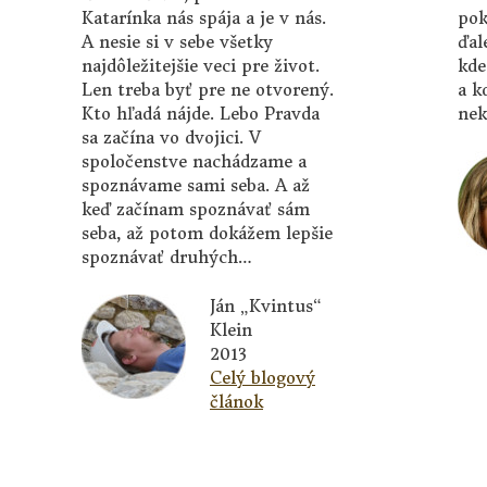
Katarínka nás spája a je v nás.
pok
A nesie si v sebe všetky
ďal
najdôležitejšie veci pre život.
kde
Len treba byť pre ne otvorený.
a k
Kto hľadá nájde. Lebo Pravda
ne
sa začína vo dvojici. V
spoločenstve nachádzame a
spoznávame sami seba. A až
keď začínam spoznávať sám
seba, až potom dokážem lepšie
spoznávať druhých…
Ján „Kvintus“
Klein
2013
Celý blogový
článok