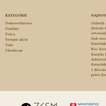
KATEGÓRIE
NAJNOV
Dobrovoľníctvo
Oslávili
Metoda 
Družiny
otvorený
Práca
Deň otvo
Verejné akcie
Katarínke
Veža
Noc kos
Všeobecné
Nasýťte 
dobrovo
Katarínk
5 dôvodo
práve Ka