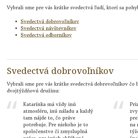
Vybrali sme pre vás krátke svedectvá ľudí, ktorí sa poh
Svedectvá dobrovoľníkov
Svedectvá návštevníkov
Svedectvá odborníkov
Svedectvá dobrovoľníkov
Vybrali sme pre vás krátke svedectvá dobrovoľníkov čo b
dvojtýždňovú družinu:
Katarínka má vždy inú
Pri
atmosféru, inú náladu a každý
zvy
tam nájde to, čo práve
pre
potrebuje. Pre niekoho je to
na 
spoločenstvo či zmysluplná
týž