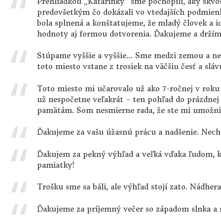
Prehliadkou „Katarínky“ sme pochopili, aký skvo
predovšetkým čo dokázali vo vtedajších podmien
bola splnená a konštatujeme, že mladý človek a 
hodnoty aj formou dotvorenia. Ďakujeme a držíme
Stúpame vyššie a vyššie… Sme medzi zemou a ne
toto miesto vstane z trosiek na väčšiu česť a sláv
Toto miesto mi učarovalo už ako 7-ročnej v roku
už nespočetne veľakrát – ten pohľad do prázdnej 
pamätám. Som nesmierne rada, že ste mi umožnil
Ďakujeme za vašu úžasnú prácu a nadšenie. Nech v
Ďakujem za pekný výhľad a veľká vďaka ľudom, kt
pamiatky!
Trošku sme sa báli, ale výhľad stojí zato. Nádher
Ďakujeme za príjemný večer so západom slnka a