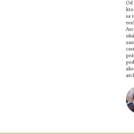
Od 
kto
sa 
roz
Arc
uká
zau
ces
prá
pod
ako
arc