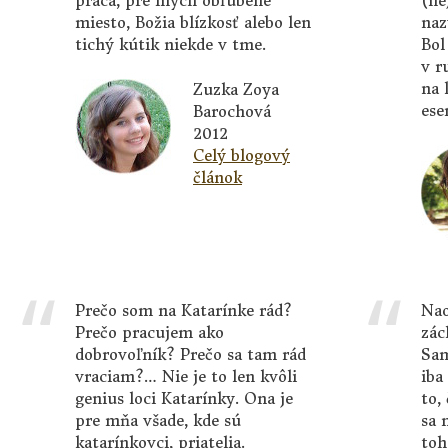
práca, pre iných obľúbené
(ne
miesto, Božia blízkosť alebo len
naz
tichý kútik niekde v tme.
Bol
v r
na 
Zuzka Zoya
ese
Barochová
2012
Celý blogový
článok
Prečo som na Katarínke rád?
Nao
Prečo pracujem ako
zác
dobrovoľník? Prečo sa tam rád
Sam
vraciam?… Nie je to len kvôli
iba
genius loci Katarínky. Ona je
to,
pre mňa všade, kde sú
sa 
katarínkovci, priatelia.
toh