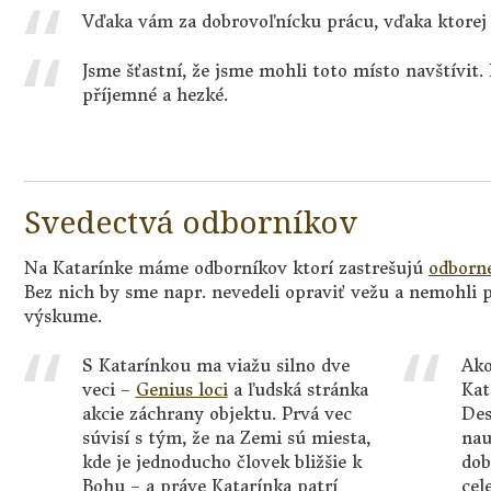
Vďaka vám za dobrovoľnícku prácu, vďaka ktorej 
Jsme šťastní, že jsme mohli toto místo navštívi
příjemné a hezké.
Svedectvá odborníkov
Na Katarínke máme odborníkov ktorí zastrešujú
odborn
Bez nich by sme napr. nevedeli opraviť vežu a nemohli
výskume.
S Katarínkou ma viažu silno dve
Ako
veci –
Genius loci
a ľudská stránka
Kat
akcie záchrany objektu. Prvá vec
Des
súvisí s tým, že na Zemi sú miesta,
nau
kde je jednoducho človek bližšie k
dob
Bohu – a práve Katarínka patrí
cel