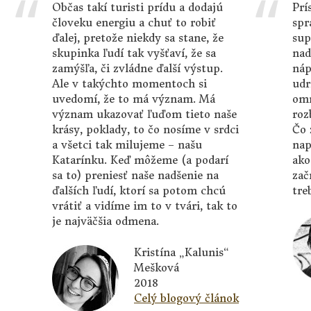
Občas takí turisti prídu a dodajú
Prí
človeku energiu a chuť to robiť
spr
ďalej, pretože niekdy sa stane, že
sup
skupinka ľudí tak vyšťaví, že sa
nad
zamýšľa, či zvládne ďalší výstup.
náp
Ale v takýchto momentoch si
udr
uvedomí, že to má význam. Má
omn
význam ukazovať ľuďom tieto naše
roz
krásy, poklady, to čo nosíme v srdci
Čo 
a všetci tak milujeme – našu
nap
Katarínku. Keď môžeme (a podarí
ako
sa to) preniesť naše nadšenie na
zač
ďalších ľudí, ktorí sa potom chcú
tre
vrátiť a vidíme im to v tvári, tak to
je najväčšia odmena.
Kristína „Kalunis“
Mešková
2018
Celý blogový článok