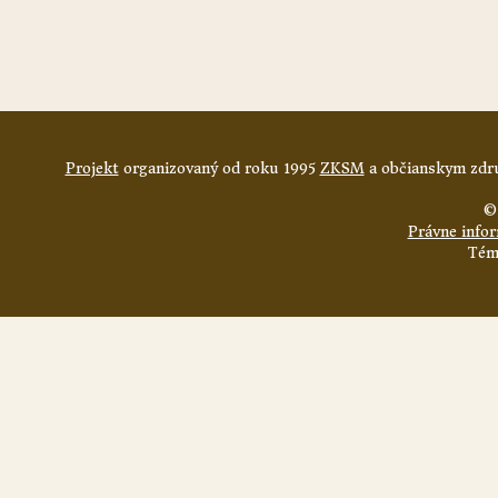
Projekt
organizovaný od roku 1995
ZKSM
a občianskym zdru
©
Právne info
Tém