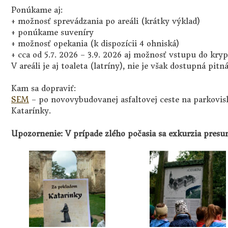
Ponúkame aj:
+ možnosť sprevádzania po areáli (krátky výklad)
+ ponúkame suveníry
+ možnosť opekania (k dispozícii 4 ohniská)
+ cca od 5.7. 2026 – 3.9. 2026 aj možnosť vstupu do kry
V areáli je aj toaleta (latríny), nie je však dostupná pitn
Kam sa dopraviť:
SEM
– po novovybudovanej asfaltovej ceste na parkovis
Katarínky.
Upozornenie: V prípade zlého počasia sa exkurzia presun