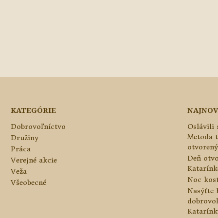
KATEGÓRIE
NAJNOV
Dobrovoľníctvo
Oslávili
Metoda 
Družiny
otvorený
Práca
Deň otvo
Verejné akcie
Katarínke
Veža
Noc kos
Všeobecné
Nasýťte 
dobrovo
Katarínk