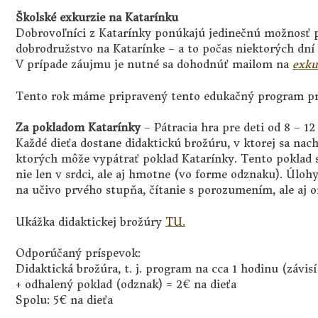
Školské exkurzie na Katarínku
Dobrovoľníci z Katarínky ponúkajú jedinečnú možnosť p
dobrodružstvo na Katarínke – a to počas niektorých dní
V prípade záujmu je nutné sa dohodnúť mailom na
exku
Tento rok máme pripravený tento edukačný program pre
Za pokladom Katarínky
– Pátracia hra pre deti od 8 – 12
Každé dieťa dostane didaktickú brožúru, v ktorej sa nac
ktorých môže vypátrať poklad Katarínky. Tento poklad 
nie len v srdci, ale aj hmotne (vo forme odznaku). Úloh
na učivo prvého stupňa, čítanie s porozumením, ale aj o
Ukážka didaktickej brožúry
TU.
Odporúčaný príspevok:
Didaktická brožúra, t. j. program na cca 1 hodinu (závisí
+ odhalený poklad (odznak) = 2€ na dieťa
Spolu: 5€ na dieťa