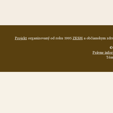
Projekt
organizovaný od roku 1995
ZKSM
a občianskym zdru
©
Právne info
Tém