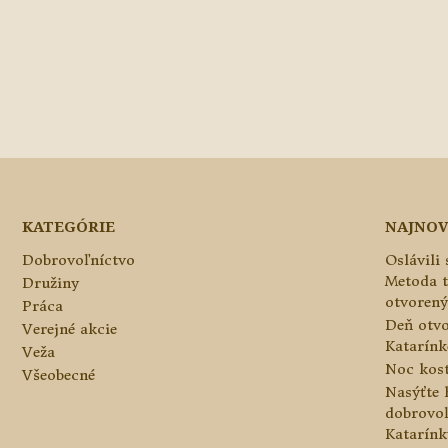
KATEGÓRIE
NAJNOV
Dobrovoľníctvo
Oslávili
Metoda 
Družiny
otvorený
Práca
Deň otvo
Verejné akcie
Katarínke
Veža
Noc kos
Všeobecné
Nasýťte 
dobrovo
Katarínk