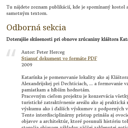
Tu nájdete zoznam publikácií, kde je spomínaný kostol a 
samotným textom.
Odborná sekcia
Doterajšie skúsenosti pri obnove zrúcaniny kláštora Kat
Autor: Peter Herceg
Stianuť dokument vo formáte PDF
2009
Katarínka je pomenovanie lokality ako aj Kláštora
Alexandrijskej pri Dechticiach, … a formovanie v
pamiatkam a hlbším hodnotám.
Pracovným cieľom projektu je konzervácia všetký
turistické zatraktívnenie areálu ako aj praktická 
výskumu ako i ďalších výskumov z podporných v
Tento interdisciplinárny prístup prináša aj ovo
objavov a architektúr, ktoré posunuli históriu to
storočia objavom základov väčšej zaklenutej goti