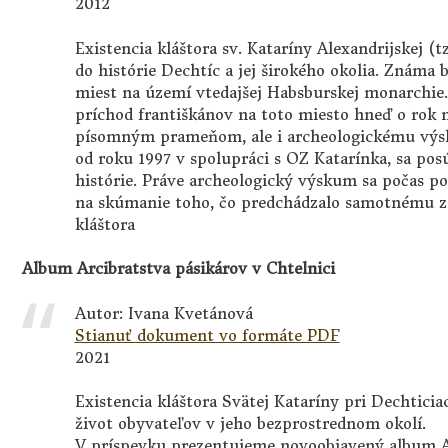
2012
Existencia kláštora sv. Kataríny Alexandrijskej (tz
do histórie Dechtíc a jej širokého okolia. Známa 
miest na území vtedajšej Habsburskej monarchie. 
príchod františkánov na toto miesto hneď o rok 
písomným prameňom, ale i archeologickému výsku
od roku 1997 v spolupráci s OZ Katarínka, sa pos
histórie. Práve archeologický výskum sa počas po
na skúmanie toho, čo predchádzalo samotnému za
kláštora
Album Arcibratstva pásikárov v Chtelnici
Autor: Ivana Kvetánová
Stianuť dokument vo formáte PDF
2021
Existencia kláštora Svätej Kataríny pri Dechticia
život obyvateľov v jeho bezprostrednom okolí.
V príspevku prezentujeme novoobjavený album Ar