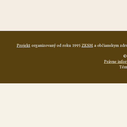
Projekt
organizovaný od roku 1995
ZKSM
a občianskym zdru
©
Právne info
Tém