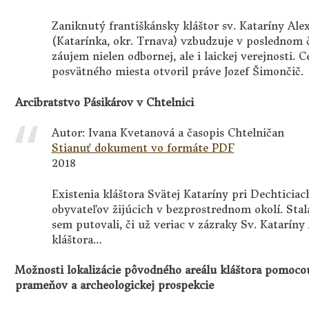
Zaniknutý františkánsky kláštor sv. Kataríny Alex
(Katarínka, okr. Trnava) vzbudzuje v poslednom
záujem nielen odbornej, ale i laickej verejnosti.
posvätného miesta otvoril práve Jozef Šimončič.
Arcibratstvo Pásikárov v Chtelnici
Autor: Ivana Kvetanová a časopis Chtelničan
Stianuť dokument vo formáte PDF
2018
Existenia kláštora Svätej Kataríny pri Dechticiac
obyvateľov žijúcich v bezprostrednom okolí. Stal
sem putovali, či už veriac v zázraky Sv. Kataríny
kláštora…
Možnosti lokalizácie pôvodného areálu kláštora pomoc
prameňov a archeologickej prospekcie