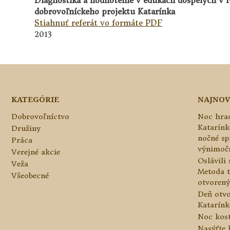
Diagnostika a hodnotenie v edukácii dospelých v 
dobrovoľníckeho projektu Katarínka
Stiahnuť referát vo formáte PDF
2013
KATEGÓRIE
NAJNOV
Dobrovoľníctvo
Noc hrad
Katarínk
Družiny
nočné sp
Práca
výnimoč
Verejné akcie
Oslávili
Veža
Metoda 
Všeobecné
otvorený
Deň otvo
Katarínke
Noc kos
Nasýťte 