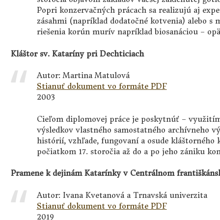
Popri konzervačných prácach sa realizujú aj expe
zásahmi (napríklad dodatočné kotvenia) alebo s 
riešenia korún murív napríklad biosanáciou – o
Kláštor sv. Kataríny pri Dechticiach
Autor: Martina Matulová
Stianuť dokument vo formáte PDF
2003
Cieľom diplomovej práce je poskytnúť – využitím
výsledkov vlastného samostatného archívneho v
histórií, vzhľade, fungovaní a osude kláštorného
počiatkom 17. storočia až do a po jeho zániku ko
Pramene k dejinám Katarínky v Centrálnom františkáns
Autor: Ivana Kvetanová a Trnavská univerzita
Stianuť dokument vo formáte PDF
2019