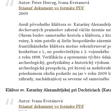
Autor: Peter Herceg, Ivana Kvetanová
Stianuť dokument vo formáte PDF
2009
Areál pôvodného kláštora sv. Kataríny Alexandrij
dochovaných prameňov zaberal väčšie územie než
Okrem budov samotného kostola a kláštora, z kto
ruiny, k nim patrilo aj širšie hospodárske zázemi
františkánskeho kláštora možno rekonštruovať po
konkrétne z 1., no predovšetkým z 2. vojenského
z roku 1898. Verifikáciu a spresnenie týchto úda
archeologický, geofyzikálny a historický výskum 
archeologická prospekcia, pri ktorej sa nedeštru
prieskumom okolia podarilo na jar v roku 2009 lo
záhrady, nachádzajúcej sa severne od samotného k
Kláštor sv. Kataríny Alexandrijskej pri Dechticiach (Kat
Autor: Ivana Kvetánová
Stianuť dokument vo formáte PDF