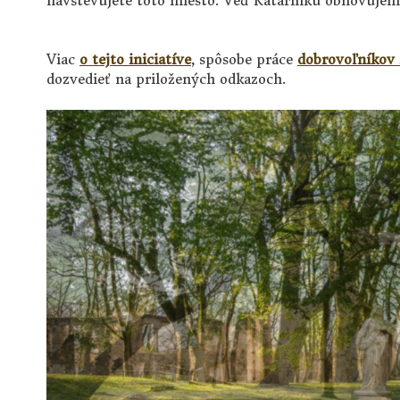
navštevujete toto miesto. Veď Katarínku obnovujem
Viac
o tejto iniciatíve
, spôsobe práce
dobrovoľníkov z
dozvedieť na priložených odkazoch.