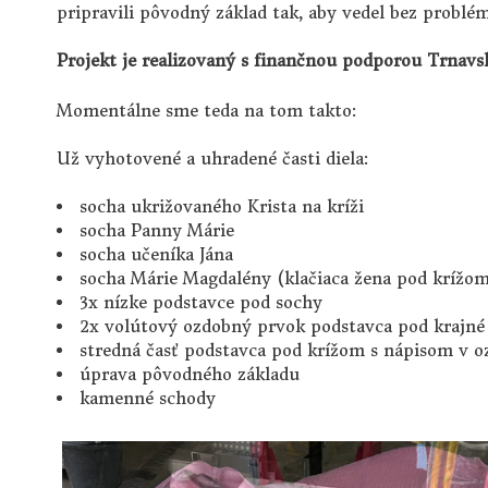
pripravili pôvodný základ tak, aby vedel bez problémo
Projekt je realizovaný s finančnou podporou Trnav
Momentálne sme teda na tom takto:
Už vyhotovené a uhradené časti diela:
socha ukrižovaného Krista na kríži
socha Panny Márie
socha učeníka Jána
socha Márie Magdalény (klačiaca žena pod krížo
3x nízke podstavce pod sochy
2x volútový ozdobný prvok podstavca pod krajné
stredná časť podstavca pod krížom s nápisom v o
úprava pôvodného základu
kamenné schody