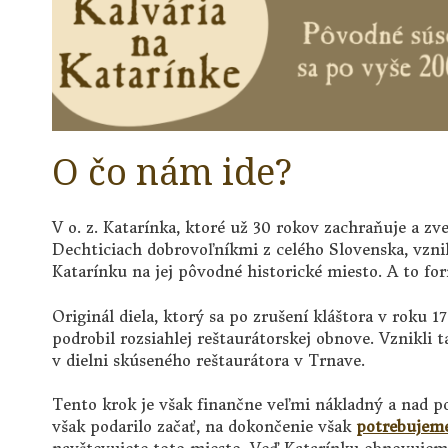
O čo nám ide?
V o. z. Katarínka, ktoré už 30 rokov zachraňuje a zve
Dechticiach dobrovoľníkmi z celého Slovenska, vznik
Katarínku na jej pôvodné historické miesto. A to f
Originál diela, ktorý sa po zrušení kláštora v roku 
podrobil rozsiahlej reštaurátorskej obnove. Vznikli
v dielni skúseného reštaurátora v Trnave.
Tento krok je však finančne veľmi nákladný a nad 
však podarilo začať, na dokončenie však
potrebujeme