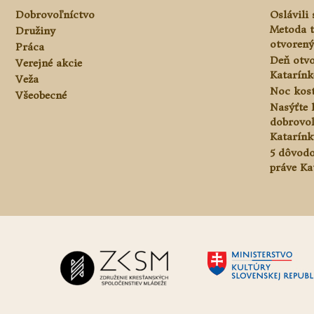
Dobrovoľníctvo
Oslávili
Metoda 
Družiny
otvorený
Práca
Deň otvo
Verejné akcie
Katarínke
Veža
Noc kos
Všeobecné
Nasýťte 
dobrovo
Katarínk
5 dôvodo
práve Ka