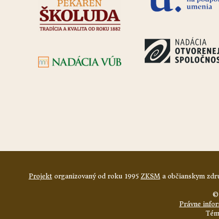
Projekt
organizovaný od roku 1995
ZKSM
a občianskym zdru
©
Právne info
Tém