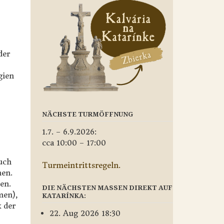
der
gien
NÄCHSTE TURMÖFFNUNG
1.7. – 6.9.2026:
cca 10:00 – 17:00
uch
Turmeintrittsregeln.
hen.
en.
DIE NÄCHSTEN MASSEN DIREKT AUF
men),
KATARÍNKA:
k der
22. Aug 2026 18:30