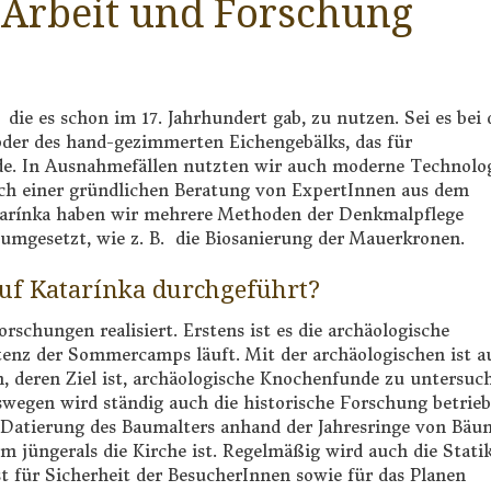
 Arbeit und Forschung
ie es schon im 17. Jahrhundert gab, zu nutzen. Sei es bei 
oder des hand-gezimmerten Eichengebälks, das für
e. In Ausnahmefällen nutzten wir auch moderne Technolo
ch einer gründlichen Beratung von ExpertInnen aus dem
atarínka haben wir mehrere Methoden der Denkmalpflege
 umgesetzt, wie z. B. die Biosanierung der Mauerkronen.
uf Katarínka durchgeführt?
rschungen realisiert. Erstens ist es die archäologische
istenz der Sommercamps läuft. Mit der archäologischen ist a
 deren Ziel ist, archäologische Knochenfunde zu untersuc
swegen wird ständig auch die historische Forschung betrieb
Datierung des Baumalters anhand der Jahresringe von Bäu
rm jüngerals die Kirche ist. Regelmäßig wird auch die Stati
ist für Sicherheit der BesucherInnen sowie für das Planen