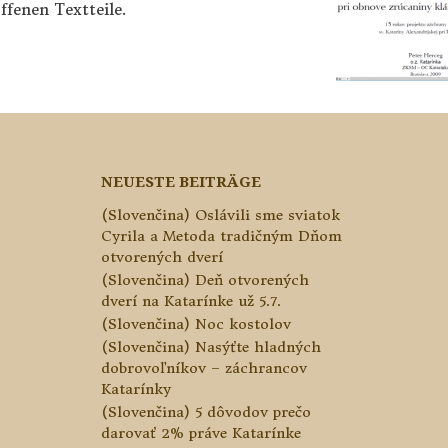
ffenen Textteile.
NEUESTE BEITRÄGE
(Slovenčina) Oslávili sme sviatok
Cyrila a Metoda tradičným Dňom
otvorených dverí
(Slovenčina) Deň otvorených
dverí na Katarínke už 5.7.
(Slovenčina) Noc kostolov
(Slovenčina) Nasýťte hladných
dobrovoľníkov – záchrancov
Katarínky
(Slovenčina) 5 dôvodov prečo
darovať 2% práve Katarínke