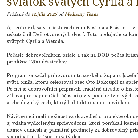
sviatok svätých Cyrila a
Pridané do
12.júla 2025
od
Medialny Team
Aj tento rok sa v priestoroch ruín Kostola a Kláštora svä
uskutočnil Deň otvorených dverí. Toto podujatie sa kona
svätých Cyrila a Metoda.
Počasie dobrovoľníkom prialo a tak na DOD počas krásne
približne 1200 účastníkov.
Program sa začal príhovorom trnavského župana Jozefa 
svätá omša, ktorú celebroval otec Oto Dokoupil za spri
Po nej si dobrovoľníci pripravili tradičné divadlo o hist
zábava pre najmenších účastníkov v podobe tvorivých ce
archeologický cech, ktorý bol tohtoročnou novinkou.
Návštevníci mali možnosť sa dozvedieť o projekte obnov
aj vďaka vyškoleným sprievodcom, ktorí ponúkali kome
domov odniesli aj pamätné predmety za dobrovoľný pr
spomínať na krásne prežitý deň.