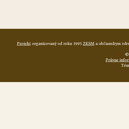
Projekt
organizovaný od roku 1995
ZKSM
a občianskym zdru
©
Právne info
Tém