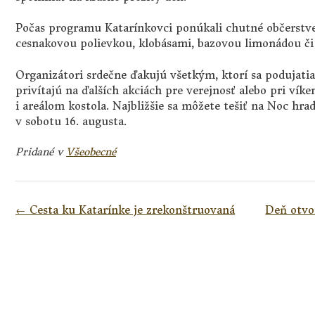
Počas programu Katarínkovci ponúkali chutné občerstv
cesnakovou polievkou, klobásami, bazovou limonádou či
Organizátori srdečne ďakujú všetkým, ktorí sa podujatia
privítajú na ďalších akciách pre verejnosť alebo pri ví
i areálom kostola. Najbližšie sa môžete tešiť na Noc hra
v sobotu 16. augusta.
Pridané v
Všeobecné
Navigácia
←
Cesta ku Katarínke je zrekonštruovaná
Deň otvo
v
článkoch