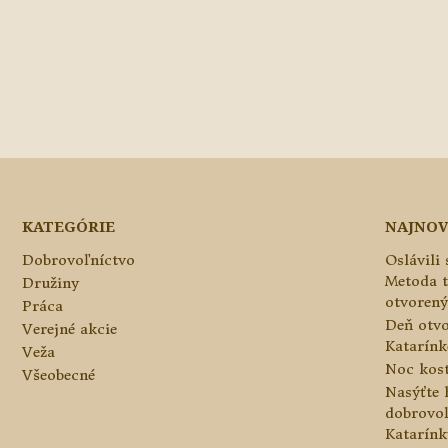
KATEGÓRIE
NAJNOV
Dobrovoľníctvo
Oslávili
Metoda 
Družiny
otvorený
Práca
Deň otvo
Verejné akcie
Katarínke
Veža
Noc kos
Všeobecné
Nasýťte 
dobrovo
Katarínk