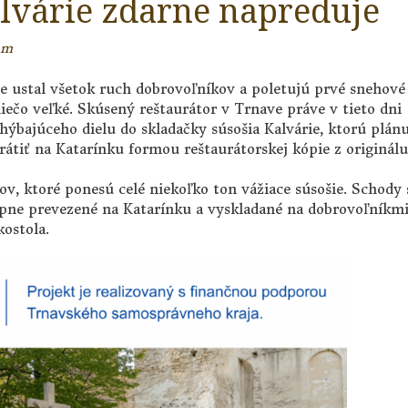
alvárie zdarne napreduje
am
 ustal všetok ruch dobrovoľníkov a poletujú prvé snehové
niečo veľké. Skúsený reštaurátor v Trnave práve v tieto dni
ýbajúceho dielu do skladačky súsošia Kalvárie, ktorú plán
átiť na Katarínku formou reštaurátorskej kópie z originálu
v, ktoré ponesú celé niekoľko ton vážiace súsošie. Schody 
tupne prevezené na Katarínku a vyskladané na dobrovoľníkm
ostola.