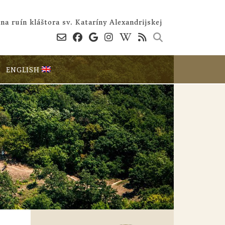
na ruín kláštora sv. Kataríny Alexandrijskej
ENGLISH