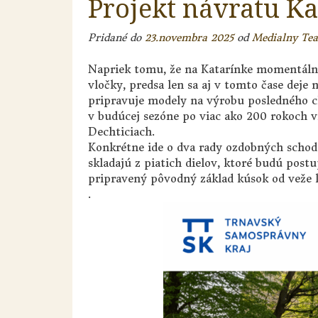
Projekt návratu K
Pridané do
23.novembra 2025
od
Medialny Te
Napriek tomu, že na Katarínke momentálne
vločky, predsa len sa aj v tomto čase deje 
pripravuje modely na výrobu posledného ch
v budúcej sezóne po viac ako 200 rokoch vr
Dechticiach.
Konkrétne ide o dva rady ozdobných schodo
skladajú z piatich dielov, ktoré budú pos
pripravený pôvodný základ kúsok od veže k
.