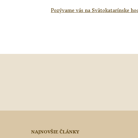
Pozývame vás na Svätokatarínske ho
NAJNOVŠIE ČLÁNKY