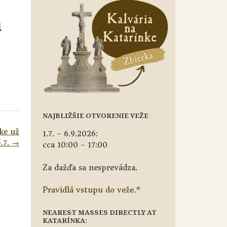
a
NAJBLIŽŠIE OTVORENIE VEŽE
ke už
1.7. – 6.9.2026:
5.7.
→
cca 10:00 – 17:00
Za dažďa sa nesprevádza.
Pravidlá vstupu do veže.
*
NEAREST MASSES DIRECTLY AT
KATARÍNKA: