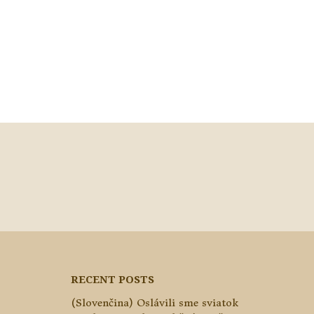
RECENT POSTS
(Slovenčina) Oslávili sme sviatok