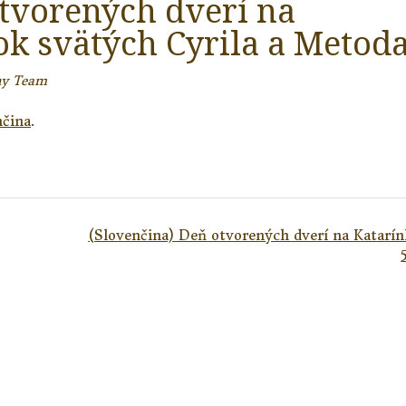
otvorených dverí na
ok svätých Cyrila a Metod
ny Team
nčina
.
(Slovenčina) Deň otvorených dverí na Katarín