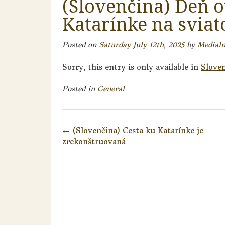
(Slovenčina) Deň 
Katarínke na sviat
Posted on
Saturday July 12th, 2025
by
Medial
Sorry, this entry is only available in
Slove
Posted in
General
Post
←
(Slovenčina) Cesta ku Katarínke je
navigation
zrekonštruovaná