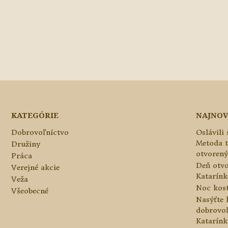
KATEGÓRIE
NAJNOV
Dobrovoľníctvo
Oslávili
Metoda 
Družiny
otvorený
Práca
Deň otvo
Verejné akcie
Katarínke
Veža
Noc kos
Všeobecné
Nasýťte 
dobrovo
Katarínk