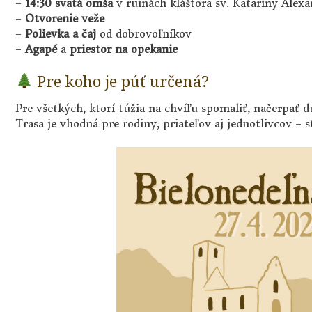
–
14:30 svätá omša
v ruinách kláštora sv. Kataríny Alexa
–
Otvorenie veže
–
Polievka a čaj
od dobrovoľníkov
–
Agapé
a
priestor na opekanie
Pre koho je púť určená?
Pre všetkých, ktorí túžia na chvíľu spomaliť, načerpať d
Trasa je vhodná pre rodiny, priateľov aj jednotlivcov – 