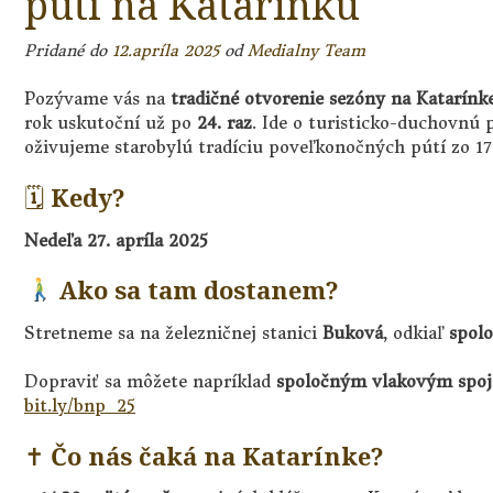
púti na Katarínku
Pridané do
12.apríla 2025
od
Medialny Team
Pozývame vás na
tradičné otvorenie sezóny na Katarínk
rok uskutoční už po
24. raz
. Ide o turisticko-duchovnú 
oživujeme starobylú tradíciu poveľkonočných pútí zo 17. 
🗓
Kedy?
Nedeľa 27. apríla 2025
Ako sa tam dostanem?
Stretneme sa na železničnej stanici
Buková
, odkiaľ
spolo
Dopraviť sa môžete napríklad
spoločným vlakovým spoj
bit.ly/bnp_25
✝
Čo nás čaká na Katarínke?