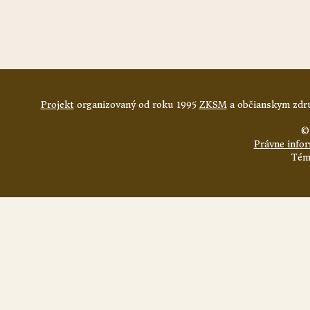
Projekt
organizovaný od roku 1995
ZKSM
a občianskym zdru
©
Právne info
Tém