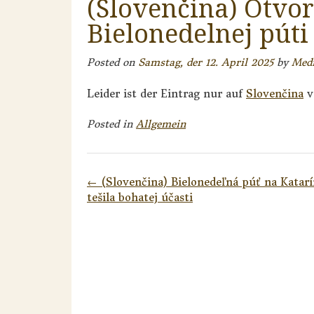
(Slovenčina) Otvor
Bielonedelnej púti
Posted on
Samstag, der 12. April 2025
by
Med
Leider ist der Eintrag nur auf
Slovenčina
v
Posted in
Allgemein
Post
←
(Slovenčina) Bielonedeľná púť na Katarí
navigation
tešila bohatej účasti