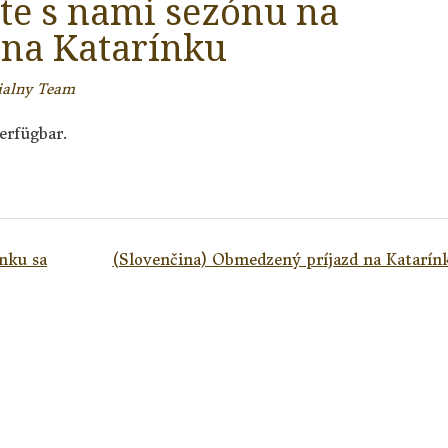
te s nami sezónu na
 na Katarínku
ialny Team
erfügbar.
nku sa
(Slovenčina) Obmedzený príjazd na Katarín