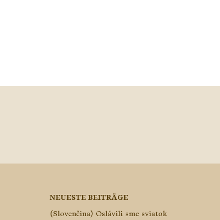
NEUESTE BEITRÄGE
(Slovenčina) Oslávili sme sviatok