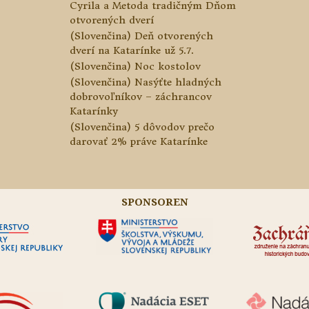
Cyrila a Metoda tradičným Dňom
otvorených dverí
(Slovenčina) Deň otvorených
dverí na Katarínke už 5.7.
(Slovenčina) Noc kostolov
(Slovenčina) Nasýťte hladných
dobrovoľníkov – záchrancov
Katarínky
(Slovenčina) 5 dôvodov prečo
darovať 2% práve Katarínke
SPONSOREN