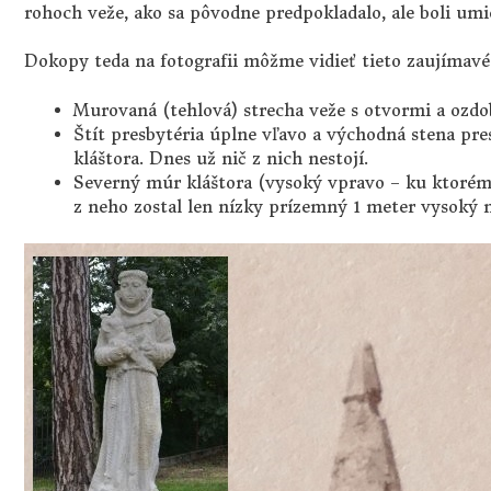
rohoch veže, ako sa pôvodne predpokladalo, ale boli umi
Dokopy teda na fotografii môžme vidieť tieto zaujímavé č
Murovaná (tehlová) strecha veže s otvormi a ozd
Štít presbytéria úplne vľavo a východná stena pre
kláštora. Dnes už nič z nich nestojí.
Severný múr kláštora (vysoký vpravo – ku ktorém
z neho zostal len nízky prízemný 1 meter vysoký 