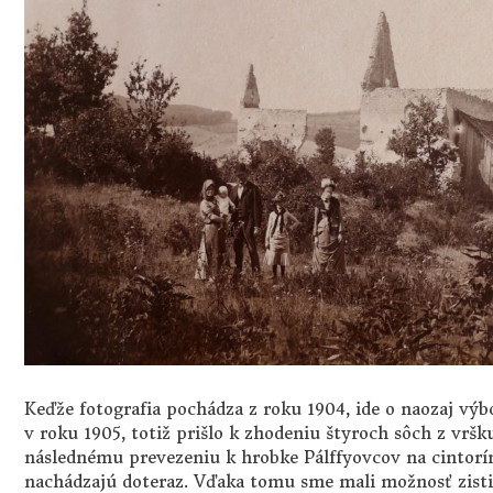
Keďže fotografia pochádza z roku 1904, ide o naozaj výb
v roku 1905, totiž prišlo k zhodeniu štyroch sôch z vršk
následnému prevezeniu k hrobke Pálffyovcov na cintorín
nachádzajú doteraz. Vďaka tomu sme mali možnosť zistiť