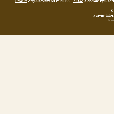
Projekt
organizovaný od roku 1995
ZKSM
a občianskym zdru
©
Právne info
Tém