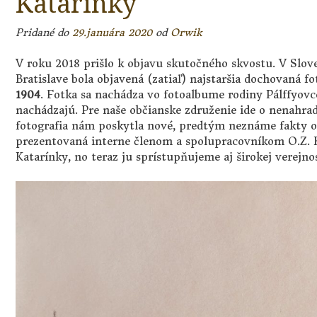
Katarínky
Pridané do
29.januára 2020
od
Orwik
V roku 2018 prišlo k objavu skutočného skvostu. V Sl
Bratislave bola objavená (zatiaľ) najstaršia dochovaná f
1904
. Fotka sa nachádza vo fotoalbume rodiny Pálffyovco
nachádzajú. Pre naše občianske združenie ide o nenahrad
fotografia nám poskytla nové, predtým neznáme fakty o 
prezentovaná interne členom a spolupracovníkom O.Z. Ka
Katarínky, no teraz ju sprístupňujeme aj širokej verejnos