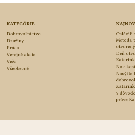
KATEGÓRIE
NAJNOV
Dobrovoľníctvo
Oslávili
Metoda 
Družiny
otvorený
Práca
Deň otvo
Verejné akcie
Katarínke
Veža
Noc kos
Všeobecné
Nasýťte 
dobrovo
Katarínk
5 dôvodo
práve Ka