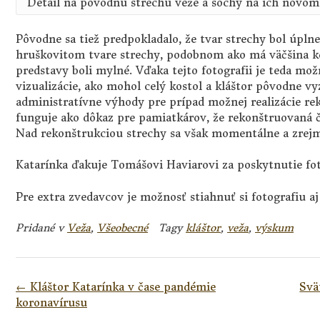
Detail na pôvodnú strechu veže a sochy na ich novom
Pôvodne sa tiež predpokladalo, že tvar strechy bol úplne
hruškovitom tvare strechy, podobnom ako má väčšina ko
predstavy boli mylné. Vďaka tejto fotografii je teda mož
vizualizácie, ako mohol celý kostol a kláštor pôvodne vy
administratívne výhody pre prípad možnej realizácie rek
funguje ako dôkaz pre pamiatkárov, že rekonštruovaná č
Nad rekonštrukciou strechy sa však momentálne a zrejm
Katarínka ďakuje Tomášovi Haviarovi za poskytnutie fot
Pre extra zvedavcov je možnosť stiahnuť si fotografiu aj
Pridané v
Veža
,
Všeobecné
Tagy
kláštor
,
veža
,
výskum
Navigácia
←
Kláštor Katarínka v čase pandémie
Svä
v
koronavírusu
článkoch