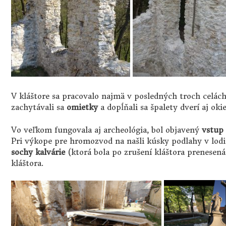
V kláštore sa pracovalo najmä v posledných troch celách
zachytávali sa
omietky
a dopĺňali sa špalety dverí aj oki
Vo veľkom fungovala aj archeológia, bol objavený
vstup
Pri výkope pre hromozvod na našli kúsky podlahy v lodi 
sochy kalvárie
(ktorá bola po zrušení kláštora
prenesená
kláštora.