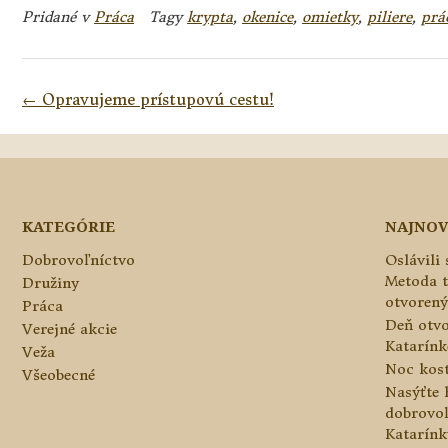
Pridané v
Práca
Tagy
krypta
,
okenice
,
omietky
,
piliere
,
prá
Navigácia
←
Opravujeme prístupovú cestu!
v
článkoch
KATEGÓRIE
NAJNOV
Dobrovoľníctvo
Oslávili
Metoda 
Družiny
otvorený
Práca
Deň otvo
Verejné akcie
Katarínke
Veža
Noc kos
Všeobecné
Nasýťte 
dobrovo
Katarínk