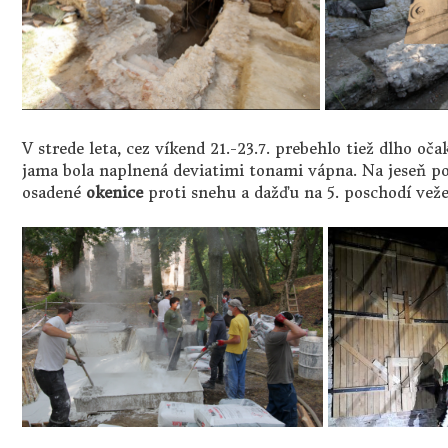
V strede leta, cez víkend 21.-23.7. prebehlo tiež dlho oč
jama bola naplnená deviatimi tonami vápna. Na jeseň po
osadené
okenice
proti snehu a dažďu na 5. poschodí veže