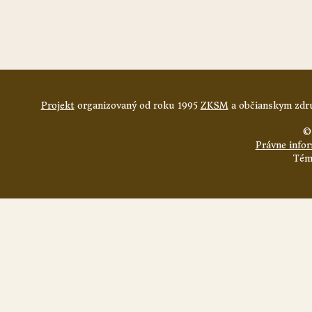
Projekt
organizovaný od roku 1995
ZKSM
a občianskym zdru
©
Právne info
Tém