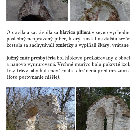
Opravila a zatrávnila sa
hlavica piliera
v severovýchodnom
posledný neopravený pilier, ktorý zostal na ďalšiu sezónu
kostola sa zachytávali
omietky
a vypĺňali škáry, vrátane
Južný múr presbytéria
bol hĺbkovo preškárovaný z oboch
a nanovo vymurovaná. Vrchné murivo bolo pokryté izola
trsy trávy, aby bola nová malta chránená pred mrazom
(foto porovnanie nižšie).