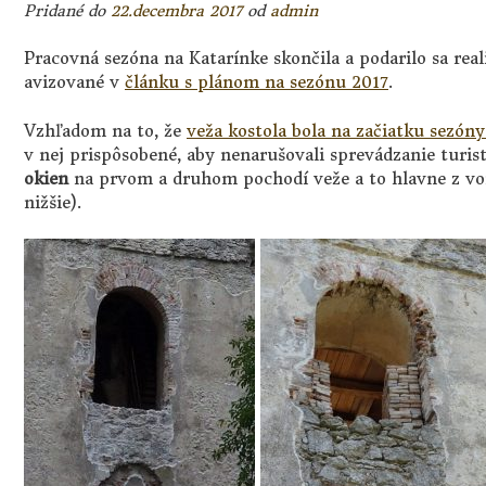
Pridané do
22.decembra 2017
od
admin
Pracovná sezóna na Katarínke skončila a podarilo sa real
avizované v
článku s plánom na sezónu 2017
.
Vzhľadom na to, že
veža kostola bola na začiatku sezóny
v nej prispôsobené, aby nenarušovali sprevádzanie turis
okien
na prvom a druhom pochodí veže a to hlavne z von
nižšie).