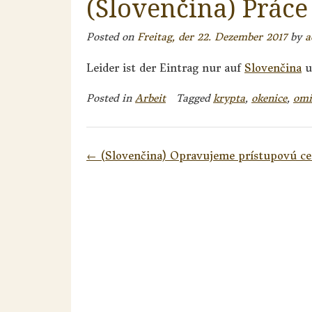
(Slovenčina) Práce
Posted on
Freitag, der 22. Dezember 2017
by
a
Leider ist der Eintrag nur auf
Slovenčina
u
Posted in
Arbeit
Tagged
krypta
,
okenice
,
omi
Post
←
(Slovenčina) Opravujeme prístupovú ce
navigation