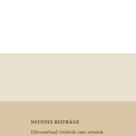
NEUESTE BEITRÄGE
(Slovenčina) Oslávili sme sviatok