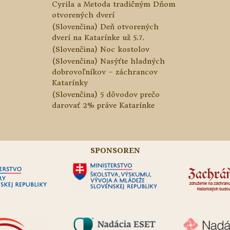
Cyrila a Metoda tradičným Dňom
otvorených dverí
(Slovenčina) Deň otvorených
dverí na Katarínke už 5.7.
(Slovenčina) Noc kostolov
(Slovenčina) Nasýťte hladných
dobrovoľníkov – záchrancov
Katarínky
(Slovenčina) 5 dôvodov prečo
darovať 2% práve Katarínke
SPONSOREN