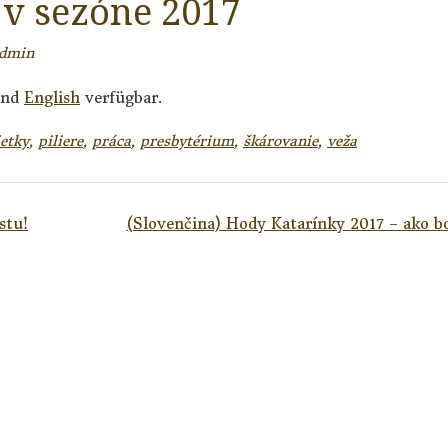
 v sezóne 2017
dmin
nd
English
verfügbar.
etky
,
piliere
,
práca
,
presbytérium
,
škárovanie
,
veža
stu!
(Slovenčina) Hody Katarínky 2017 – ako b