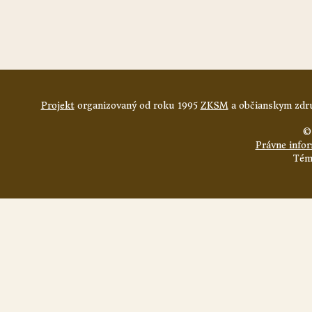
Projekt
organizovaný od roku 1995
ZKSM
a občianskym zdru
©
Právne info
Tém