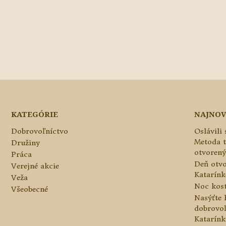
KATEGÓRIE
NAJNOV
Dobrovoľníctvo
Oslávili
Metoda 
Družiny
otvorený
Práca
Deň otvo
Verejné akcie
Katarínke
Veža
Noc kos
Všeobecné
Nasýťte 
dobrovo
Katarínk