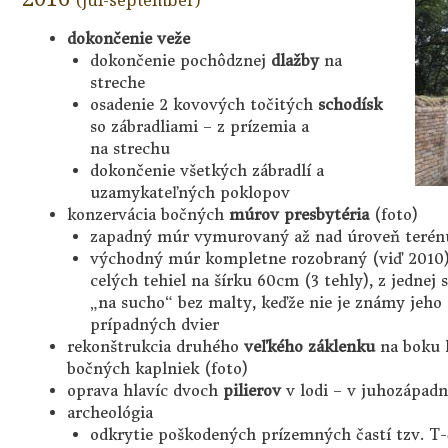
dokončenie veže
dokončenie pochôdznej
dlažby
na
streche
osadenie 2 kovových točitých
schodísk
so zábradliami – z prízemia a
na strechu
dokončenie všetkých zábradlí a
uzamykateľných poklopov
konzervácia bočných
múrov presbytéria
(foto)
zapadný múr vymurovaný až nad úroveň terénu
východný múr kompletne rozobraný (viď 2010)
celých tehiel na šírku 60cm (3 tehly), z jedne
„na sucho“ bez malty, keďže nie je známy jeho
prípadných dvier
rekonštrukcia druhého
veľkého záklenku
na boku l
bočných kaplniek (foto)
oprava hlavíc dvoch
pilierov
v lodi – v juhozápad
archeológia
odkrytie poškodených prízemných častí tzv. T