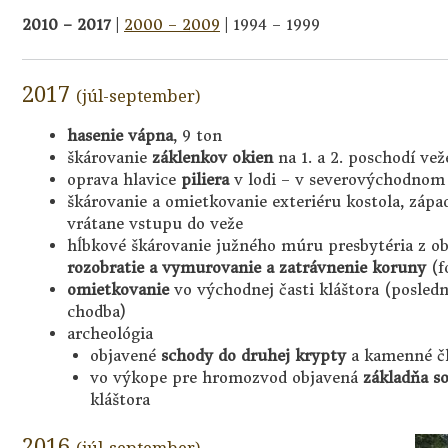
2010 – 2017
|
2000 – 2009
| 1994 – 1999
2017
(júl-september)
hasenie vápna
, 9 ton
škárovanie
záklenkov okien
na 1. a 2. poschodí vež
oprava hlavice
piliera
v lodi – v severovýchodnom
škárovanie a omietkovanie exteriéru kostola, zápa
vrátane vstupu do veže
hĺbkové škárovanie južného múru presbytéria z ob
rozobratie a vymurovanie a zatrávnenie koruny
(f
omietkovanie
vo východnej časti kláštora (posledné
chodba)
archeológia
objavené
schody do druhej krypty
a kamenné č
vo výkope pre hromozvod objavená
základňa so
kláštora
2016
(júl-september)