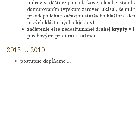
múrov v kláštore popri krížovej chodbe, stabili
domurovaním (výskum zároveň ukázal, že múry
pravdepodobne súčasťou staršieho kláštora ale
prvých kláštorných objektov)
začistenie ešte nedoskúmanej druhej
krypty
v l
plechovými profilmi a sutinou
2015 … 2010
postupne dopĺňame …