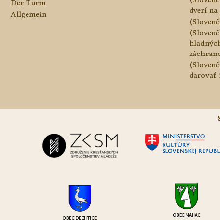
Der Turm
dverí na 
Allgemein
(Slovenč
(Slovenč
hladnýc
záchranc
(Slovenč
darovať 