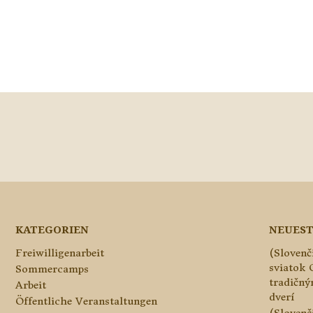
KATEGORIEN
NEUEST
Freiwilligenarbeit
(Slovenč
sviatok 
Sommercamps
tradičn
Arbeit
dverí
Öffentliche Veranstaltungen
(Slovenč