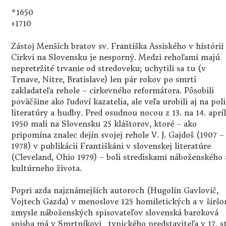
*1650
+1710
Zástoj Menších bratov sv. Františka Assiského v histórii
Cirkvi na Slovensku je nesporný. Medzi rehoľami majú
nepretržité trvanie od stredoveku; uchytili sa tu (v
Trnave, Nitre, Bratislave) len pár rokov po smrti
zakladateľa rehole – cirkevného reformátora. Pôsobili
poväčšine ako ľudoví kazatelia, ale veľa urobili aj na poli
literatúry a hudby. Pred osudnou nocou z 13. na 14. aprí
1950 mali na Slovensku 25 kláštorov, ktoré – ako
pripomína znalec dejín svojej rehole V. J. Gajdoš (1907 –
1978) v publikácii Františkáni v slovenskej literatúre
(Cleveland, Ohio 1979) – boli strediskami náboženského 
kultúrneho života.
Popri azda najznámejších autoroch (Hugolín Gavlovič,
Vojtech Gazda) v menoslove 125 homiletických a v širš
zmysle náboženských spisovateľov slovenská baroková
spisba má v Smrtníkovi „typického predstaviteľa v 17. st