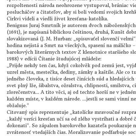
rozpoltenosti národa neohrozene vystupoval, brániac v
poslucháčov a čitateľov, aby si boli vedomí svojich kreh
Cirkvi videli a viedli život kresťana-katolíka.
Benignus Juraj Smrtník je autorom dvoch náboženských 
(1691), je napísaná biblickou češtinou, druhá, Kunšt dobr
slovakizovaná (J. M. Hurban: „spisuvaťel slovenčí velmi”
hodina nejistá a Smrt na všeckých, spasení na máličko – 
barokových literárnych textov Z klenotnice staršieho s
1988) v edícii Čítanie študujúcej mládeže:
„Prijde nekdy ten čas, když cokolvěk pod zemú jest, vyjd
uzrel města, mestečka, dediny, zámky a kaštíle. Ale co t
jedného človeka, z tisíce deset činícich súd a hledajícich
svet plný lže, šibalstva, ožralstva, chlipnosti, smilstva, c
zlorečenstva… A tito věci, aj od techto horší ne v jedném
každém míste, v každém národe. …jestli se sami vinní neuz
obžaluje.”
Citovaný spis reprezentuje „katolícke mravoučné rozprav
„každý veríci kresťan učí sa od zlého vystríhati a dobré č
dokonati”. So zápalom barokového kazateľa poukazuje 
zvrátenosť vtedajších čias. Moralizovanie podfarbuje soci