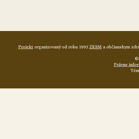
Projekt
organizovaný od roku 1995
ZKSM
a občianskym zdru
©
Právne info
Tém