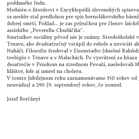
poddaného ľudu.
Medaión o literátovi v Encyklopédii slovenských spisov
sa neskôr stal predlohou pre spis bernolákovského básn
dobrej smrti. Poklad… je zas príručkou pre členov laické
assiského „Poverella-Chudáčika”.
Smrtníkov sociálny pôvod nie je známy. Stredoškolské v
Trnave, ako dvadsaťročný vstúpil do rehole a noviciát ab
Naháči. Filozofiu študoval v Eisenstadte (dnešné Rakús
teológiu v Trnave a v Malackách. Po vysvätení za kňaza (
desaťročie v Pruskom na strednom Považí, nasledovali M
kláštor, kde aj umrel na choleru.
V tomto Jubilejnom roku zaznamenávame 350 rokov od 
neuvádza) a 290 (9. september) rokov, čo zomrel.
Jozef Borčányi