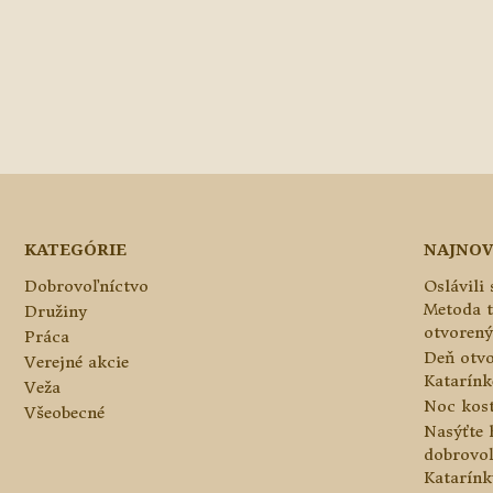
KATEGÓRIE
NAJNOV
Dobrovoľníctvo
Oslávili
Metoda 
Družiny
otvorený
Práca
Deň otvo
Verejné akcie
Katarínke
Veža
Noc kos
Všeobecné
Nasýťte 
dobrovo
Katarínk