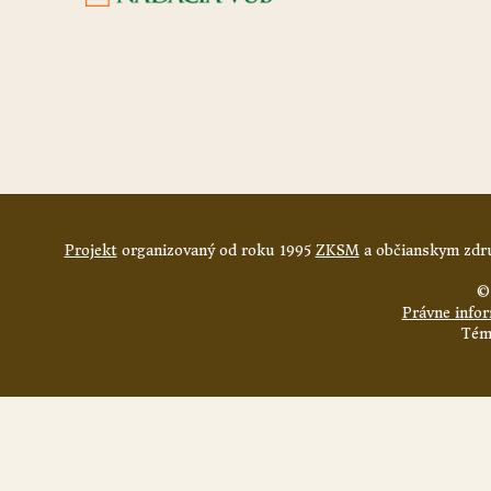
Projekt
organizovaný od roku 1995
ZKSM
a občianskym zdru
©
Právne info
Tém