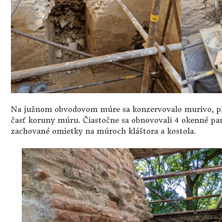
Na južnom obvodovom múre sa konzervovalo murivo, pre
časť koruny múru.
Čiastočne sa obnovovali 4 okenné pa
zachované omietky na múroch kláštora a kostola.