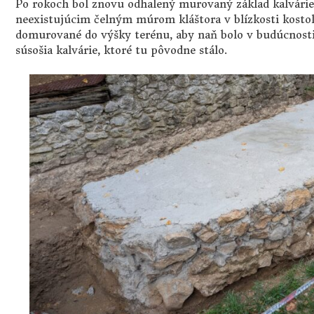
Po rokoch bol znovu odhalený murovaný základ kalvárie
neexistujúcim čelným múrom kláštora v blízkosti kosto
domurované do výšky terénu, aby naň bolo v budúcnost
súsošia kalvárie, ktoré tu pôvodne stálo.