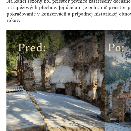
Na konci sezóny bol priestor pivnice zastrešený dočasn
a trapézových plechov. Jej účelom je ochrániť priestor
pokračovanie v konzervácii a prípadnej historickej obnov
rokov.