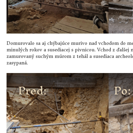
Domurovalo sa aj chýbajúce murivo nad vchodom do men
minulých rokov a susediacej s pivnicou. Vchod z ďalšej 
zamurovaný suchým múrom z tehál a susediaca archeolo
zasypaná.