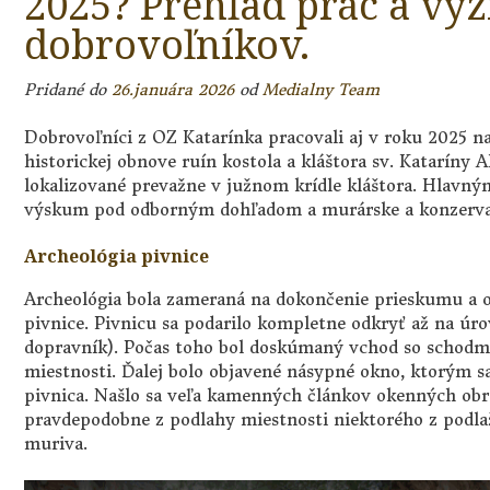
2025? Prehľad prác a výz
dobrovoľníkov.
Pridané do
26.januára 2026
od
Medialny Team
Dobrovoľníci z OZ Katarínka pracovali aj v roku 2025 na
historickej obnove ruín kostola a kláštora sv. Kataríny Al
lokalizované prevažne v južnom krídle kláštora. Hlavný
výskum pod odborným dohľadom a murárske a konzerva
Archeológia pivnice
Archeológia bola zameraná na dokončenie prieskumu a od
pivnice. Pivnicu sa podarilo kompletne odkryť až na úr
dopravník). Počas toho bol doskúmaný vchod so schodmi 
miestnosti. Ďalej bolo objavené násypné okno, ktorým 
pivnica. Našlo sa veľa kamenných článkov okenných obr
pravdepodobne z podlahy miestnosti niektorého z podlaž
muriva.