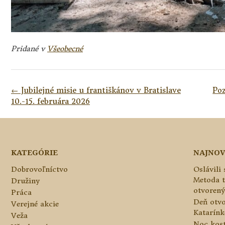
Pridané v
Všeobecné
Navigácia
←
Jubilejné misie u františkánov v Bratislave
Poz
v
10.-15. februára 2026
článkoch
KATEGÓRIE
NAJNOV
Dobrovoľníctvo
Oslávili
Metoda 
Družiny
otvorený
Práca
Deň otvo
Verejné akcie
Katarínke
Veža
Noc kos