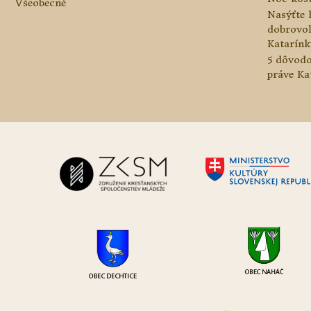
Všeobecné
Nasýťte 
dobrovo
Katarínk
5 dôvodo
práve Ka