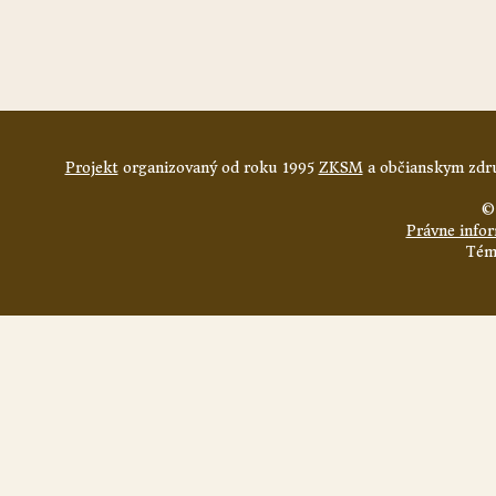
Projekt
organizovaný od roku 1995
ZKSM
a občianskym zdru
©
Právne info
Tém