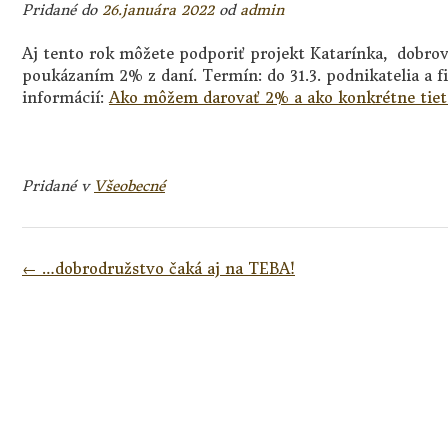
Pridané do
26.januára 2022
od
admin
Aj tento rok môžete podporiť projekt Katarínka, dobro
poukázaním 2% z daní. Termín: do 31.3. podnikatelia a f
informácií:
Ako môžem darovať 2% a ako konkrétne tiet
Pridané v
Všeobecné
Navigácia
←
…dobrodružstvo čaká aj na TEBA!
v
článkoch