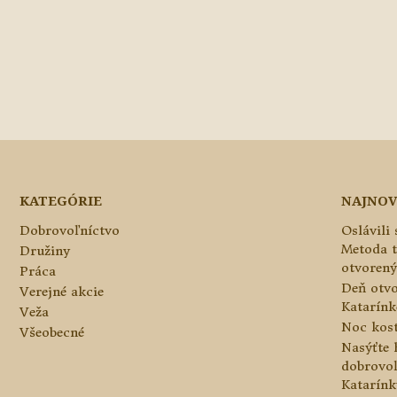
KATEGÓRIE
NAJNOV
Dobrovoľníctvo
Oslávili
Metoda 
Družiny
otvorený
Práca
Deň otvo
Verejné akcie
Katarínke
Veža
Noc kos
Všeobecné
Nasýťte 
dobrovo
Katarínk