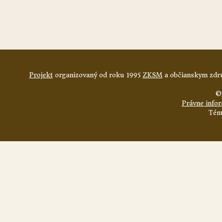
Projekt
organizovaný od roku 1995
ZKSM
a občianskym zdru
©
Právne info
Tém