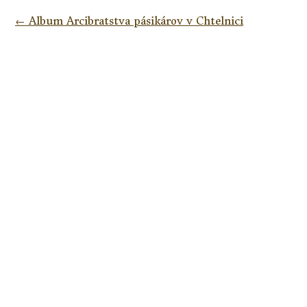
Navigácia
←
Album Arcibratstva pásikárov v Chtelnici
v
článkoch