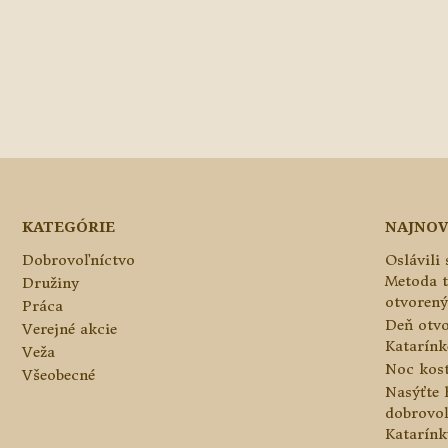
KATEGÓRIE
NAJNOV
Dobrovoľníctvo
Oslávili
Metoda 
Družiny
otvorený
Práca
Deň otvo
Verejné akcie
Katarínke
Veža
Noc kos
Všeobecné
Nasýťte 
dobrovo
Katarínk