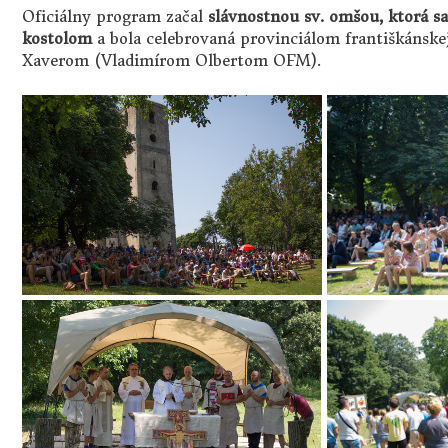
Oficiálny program začal
slávnostnou sv. omšou, ktorá sa
kostolom
a bola celebrovaná provinciálom františkánske
Xaverom (Vladimírom Olbertom OFM).