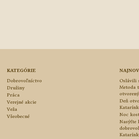
KATEGÓRIE
NAJNOV
Dobrovoľníctvo
Oslávili
Metoda 
Družiny
otvorený
Práca
Deň otvo
Verejné akcie
Katarínke
Veža
Noc kos
Všeobecné
Nasýťte 
dobrovo
Katarínk