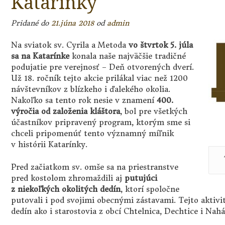
Katarínky
Pridané do
21.júna 2018
od
admin
Na sviatok sv. Cyrila a Metoda
vo štvrtok 5. júla
sa na Katarínke
konala naše najväčšie tradičné
podujatie pre verejnosť – Deň otvorených dverí.
Už 18. ročník tejto akcie prilákal viac než 1200
návštevníkov z blízkeho i ďalekého okolia.
Nakoľko sa tento rok nesie v znamení
400.
výročia od založenia kláštora
, bol pre všetkých
účastníkov pripravený program, ktorým sme si
chceli pripomenúť tento významný míľnik
v histórii Katarínky.
Pred začiatkom sv. omše sa na priestranstve
pred kostolom zhromaždili aj
putujúci
z niekoľkých okolitých dedín
, ktorí spoločne
putovali i pod svojimi obecnými zástavami. Tejto aktivit
dedín ako i starostovia z obcí Chtelnica, Dechtice i Nahá