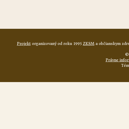
Projekt
organizovaný od roku 1995
ZKSM
a občianskym zdru
©
Právne info
Tém