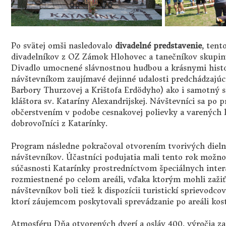
Po svätej omši nasledovalo
divadelné predstavenie
, tent
divadelníkov z OZ Zámok Hlohovec a tanečníkov skupiny 
Divadlo umocnené slávnostnou hudbou a krásnymi histo
návštevníkom zaujímavé dejinné udalosti predchádzajúce
Barbory Thurzovej a Krištofa Erdödyho) ako i samotný sl
kláštora sv. Kataríny Alexandrijskej. Návštevníci sa po
občerstvením v podobe cesnakovej polievky a varených k
dobrovoľníci z Katarínky.
Program následne pokračoval otvorením tvorivých dieln
návštevníkov. Účastníci podujatia mali tento rok možnos
súčasnosti Katarínky prostredníctvom špeciálnych intera
rozmiestnené po celom areáli, vďaka ktorým mohli zažiť 
návštevníkov boli tiež k dispozícii turistickí sprievodco
ktorí záujemcom poskytovali sprevádzanie po areáli kosto
Atmosféru Dňa otvorených dverí a osláv 400. výročia zal