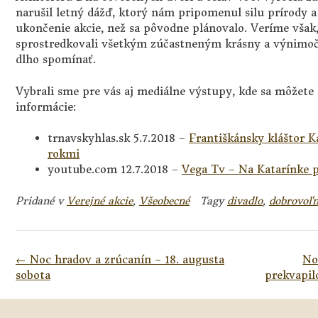
narušil letný dážď, ktorý nám pripomenul silu prírody a 
ukončenie akcie, než sa pôvodne plánovalo. Veríme vša
sprostredkovali všetkým zúčastneným krásny a výnimočn
dlho spomínať.
Vybrali sme pre vás aj mediálne výstupy, kde sa môžete 
informácie:
trnavskyhlas.sk 5.7.2018 –
Františkánsky kláštor Ka
rokmi
youtube.com 12.7.2018 –
Vega Tv – Na Katarínke 
Pridané v
Verejné akcie
,
Všeobecné
Tagy
divadlo
,
dobrovoľn
Navigácia
←
Noc hradov a zrúcanín – 18. augusta
No
v
sobota
prekvapil
článkoch