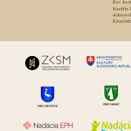
Noc kos
Nasýťte 
dobrovo
Katarínk