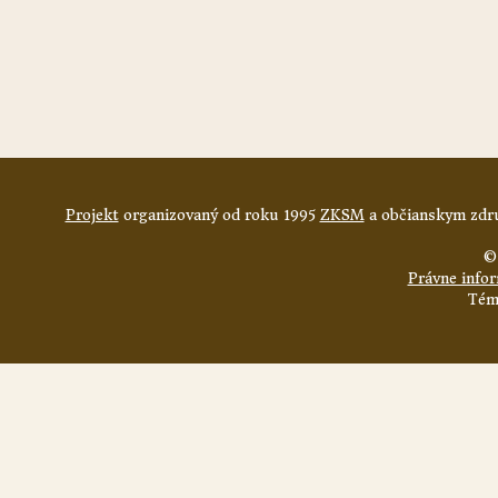
Projekt
organizovaný od roku 1995
ZKSM
a občianskym zdru
©
Právne info
Tém