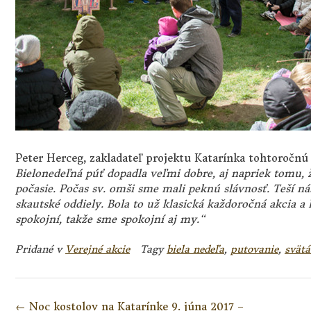
Peter Herceg, zakladateľ projektu Katarínka tohtoročnú 
Bielonedeľná púť dopadla veľmi dobre, aj napriek tomu, ž
počasie. Počas sv. omši sme mali peknú slávnosť. Teší nás,
skautské oddiely. Bola to už klasická každoročná akcia 
spokojní, takže sme spokojní aj my.“
Pridané v
Verejné akcie
Tagy
biela nedeľa
,
putovanie
,
svät
Navigácia
←
Noc kostolov na Katarínke 9. júna 2017 –