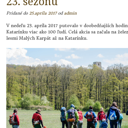
23. sezónu
Pridané do
25.apríla 2017
od
admin
V nedeľu 23. apríla 2017 putovalo v doobedňajších hodi
Katarínku viac ako 100 ľudí. Celá akcia sa začala na žele
lesmi Malých Karpát až na Katarínku.