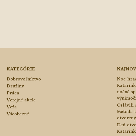
KATEGÓRIE
NAJNOV
Dobrovoľníctvo
Noc hrad
Katarínk
Družiny
nočné sp
Práca
výnimoč
Verejné akcie
Oslávili
Veža
Metoda 
Všeobecné
otvorený
Deň otvo
Katarínke