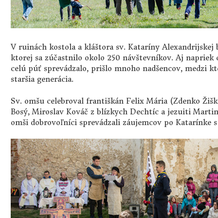
V ruinách kostola a kláštora sv. Kataríny Alexandrijskej 
ktorej sa zúčastnilo okolo 250 návštevníkov. Aj napriek
celú púť sprevádzalo, prišlo mnoho nadšencov, medzi ktor
staršia generácia.
Sv. omšu celebroval františkán Felix Mária (Zdenko Žišk
Bosý, Miroslav Kováč z blízkych Dechtíc a jezuiti Martin
omši dobrovoľníci sprevádzali záujemcov po Katarínke 