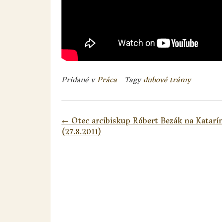
Pridané v
Práca
Tagy
dubové trámy
Navigácia
←
Otec arcibiskup Róbert Bezák na Katarí
v
(27.8.2011)
článkoch