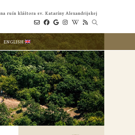
na ruín kláštora sv. Kataríny Alexandrijskej
ENGLISH