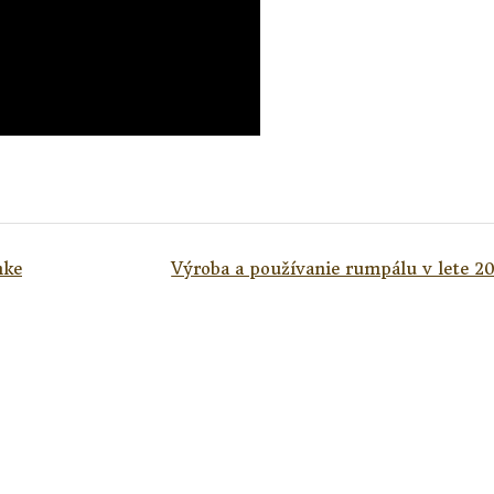
nke
Výroba a používanie rumpálu v lete 2