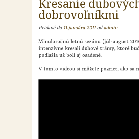
Kresanie dubových
dobrovoľníkmi
Pridané do
11.januára 2011
od
admin
Minuloročnú letnú sezónu (júl-august 201
intenzívne kresali dubové trámy, ktoré bu
podlažia už boli aj osadené.
V tomto videou si môžete pozrieť, ako sa n