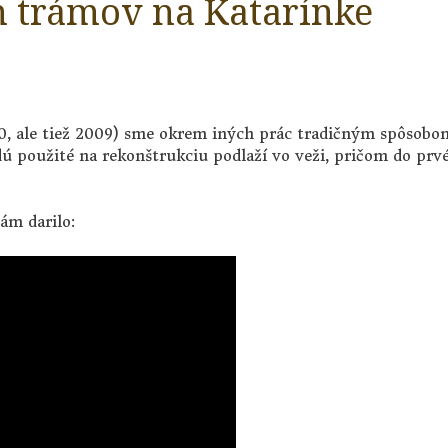
 trámov na Katarínke
0, ale tiež 2009) sme okrem iných prác tradičným spôsobo
dú použité na rekonštrukciu podlaží vo veži, pričom do prv
ám darilo: