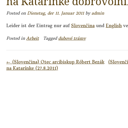
na Katarínke dobrovoľn
Posted on
Dienstag, der 11. Januar 2011
by
admin
Leider ist der Eintrag nur auf
Slovenčina
und
English
ve
Posted in
Arbeit
Tagged
dubové trámy
Post
←
(Slovenčina) Otec arcibiskup Róbert Bezák
(Slovenč
navigation
na Katarínke (27.8.2011)