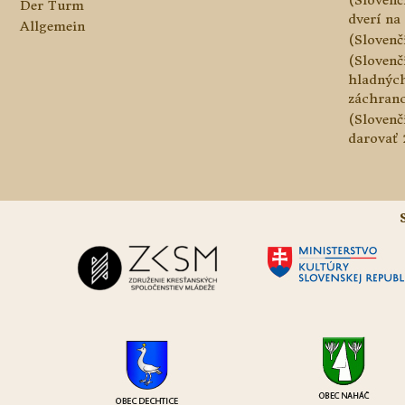
Der Turm
dverí na 
Allgemein
(Slovenč
(Slovenč
hladnýc
záchranc
(Slovenč
darovať 