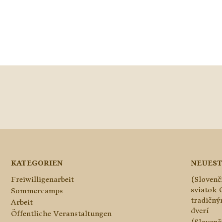
KATEGORIEN
NEUEST
Freiwilligenarbeit
(Slovenč
sviatok 
Sommercamps
tradičn
Arbeit
dverí
Öffentliche Veranstaltungen
(Slovenč