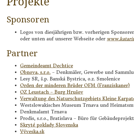
Projekte
Sponsoren
Logos von diesjährigen bzw. vorherigen Sponsoren
oder unten auf unserer Webseite oder
www.katari
Partner
Gemeindeamt Dechtice
Obnova, s.r.o.
– Denkmäler, Gewerbe und Sammlu
Lesy SR, š.p. Banská Bystrica, o.z. Smolenice
Orden der minderen Brüder OFM (Franziskaner)
OZ Leustach – Burg Hrušov
Verwaltung des Naturschutzgebiets Kleine Karp
Westslowakisches Museum Trnava und Heimatsm
Denkmalamt Trnava
Prodis, s.r.o., Bratislava – Büro für Gebäudeproje
Skryté poklady Slovenska
Výveska.sk