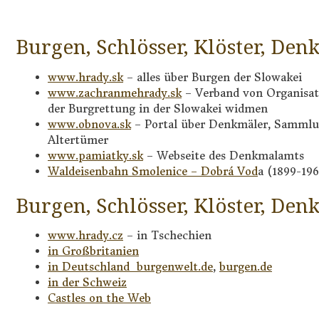
Burgen, Schlösser, Klöster, Den
www.hrady.sk
– alles über Burgen der Slowakei
www.zachranmehrady.sk
– Verband von Organisati
der Burgrettung in der Slowakei widmen
www.obnova.sk
– Portal über Denkmäler, Samml
Altertümer
www.pamiatky.sk
– Webseite des Denkmalamts
Waldeisenbahn Smolenice – Dobrá Vod
a (1899-196
Burgen, Schlösser, Klöster, Den
www.hrady.cz
– in Tschechien
in Großbritanien
in Deutschland burgenwelt.de
,
burgen.de
in der Schweiz
Castles on the Web