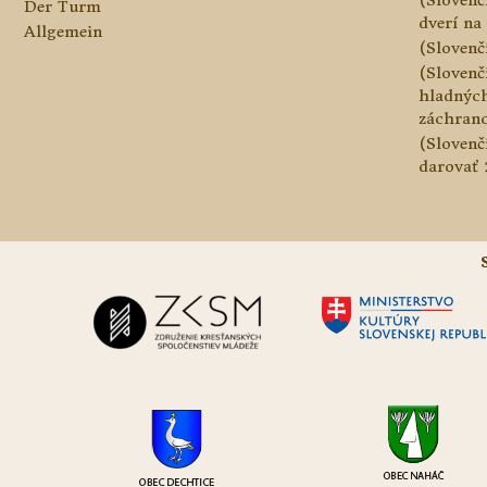
Der Turm
dverí na 
Allgemein
(Slovenč
(Slovenč
hladnýc
záchranc
(Slovenč
darovať 