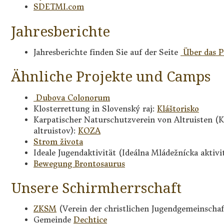
SDETMI.com
Jahresberichte
Jahresberichte finden Sie auf der Seite
Über das P
Ähnliche Projekte und Camps
Dubova Colonorum
Klosterrettung in Slovenský raj:
Kláštorisko
Karpatischer Naturschutzverein von Altruisten (K
altruistov):
KOZA
Strom života
Ideale Jugendaktivität (Ideálna Mládežnícka aktivi
Bewegung Brontosaurus
Unsere Schirmherrschaft
ZKSM
(Verein der christlichen Jugendgemeinschaf
Gemeinde
Dechtice