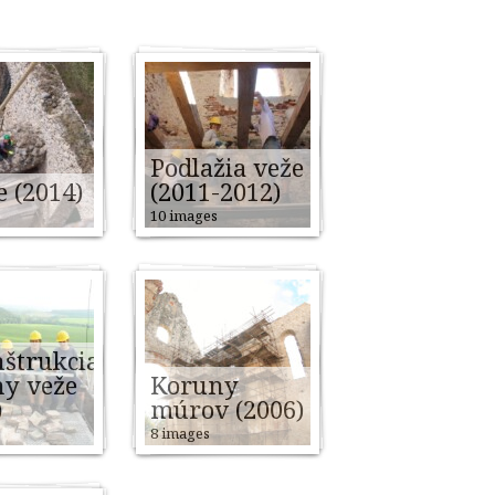
Podlažia veže
e (2014)
(2011-2012)
10 images
štrukcia
y veže
Koruny
)
múrov (2006)
s
8 images