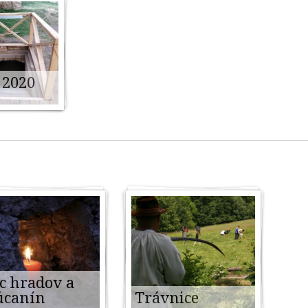
 2020
s
c hradov a
úcanín
Trávnice