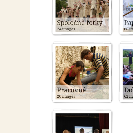
Spoločné fotky
Pa
24 images
68 i
Pracovné
Do
20 images
62 i