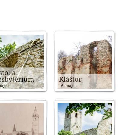
stol a
esbytérium
Kláštor
mages
16 images