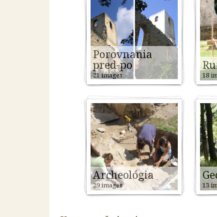
Porovnania
pred-po
Ru
21 images
18 i
Archeológia
Ge
29 images
13 i