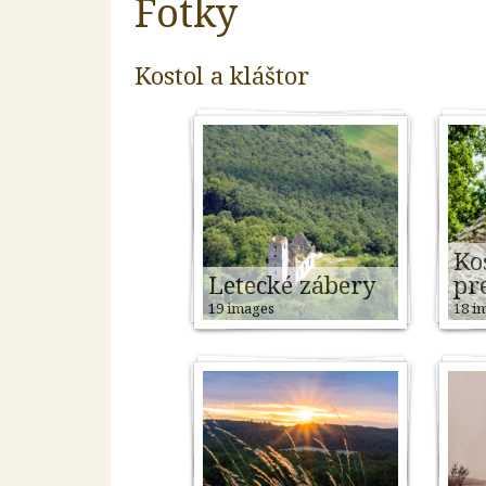
Fotky
Kostol a kláštor
Ko
Letecké zábery
pr
19 images
18 i