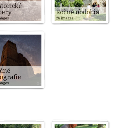
storické
bery
Ročné obdobia
mages
28 images
čné
tografie
mages