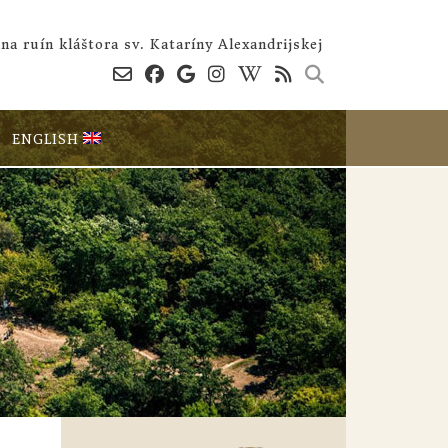
na ruín kláštora sv. Kataríny Alexandrijskej
ENGLISH