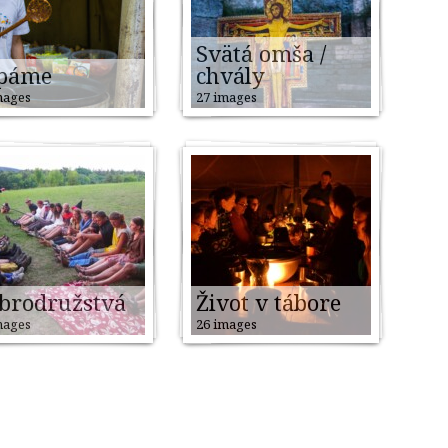
Svätá omša /
páme
chvály
mages
27 images
brodružstvá
Život v tábore
mages
26 images