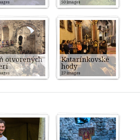
mages
50 images
ň otvorených
Katarínkovské
erí
hody
mages
27 images