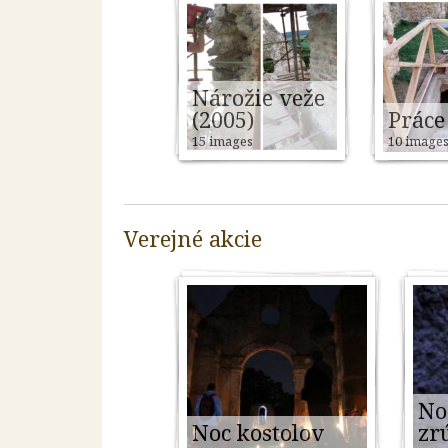
Nárožie veže
(2005)
Práce
15 images
10 image
Verejné akcie
No
Noc kostolov
zr