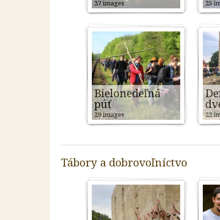
37 images
25 i
Bielonedeľná
De
púť
dv
29 images
22 i
Tábory a dobrovoľníctvo