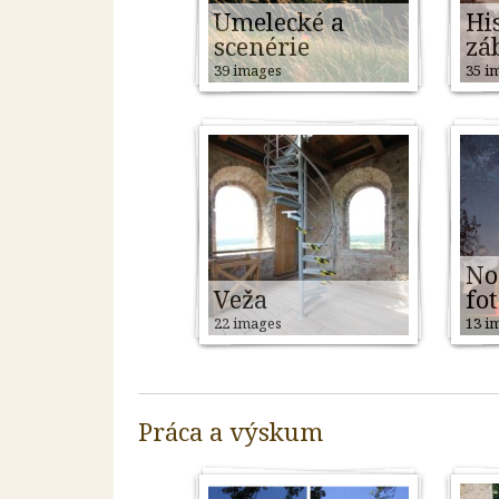
Umelecké a
Hi
scenérie
zá
39 images
35 i
No
Veža
fo
22 images
13 i
Práca a výskum