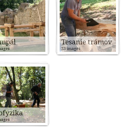
mpál
Tesanie trámov
mages
33 images
ofyzika
mages