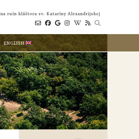
na ruín kláštora sv. Kataríny Alexandrijskej
ENGLISH