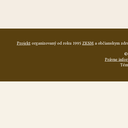
Projekt
organizovaný od roku 1995
ZKSM
a občianskym zdru
©
Právne info
Tém