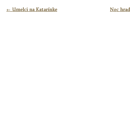
Navigácia
←
Umelci na Katarínke
Noc hrad
v
článkoch