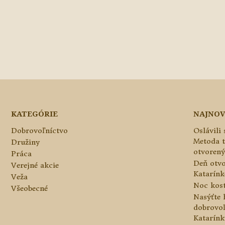
KATEGÓRIE
NAJNOV
Dobrovoľníctvo
Oslávili
Metoda 
Družiny
otvorený
Práca
Deň otvo
Verejné akcie
Katarínke
Veža
Noc kos
Všeobecné
Nasýťte 
dobrovo
Katarínk