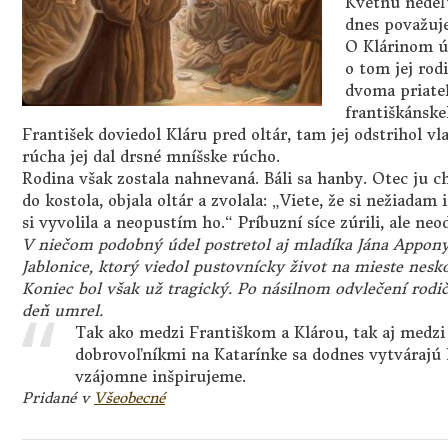
Kvetnú nedeľ
dnes považuje
O Klárinom úm
o tom jej rodi
dvoma priateľ
františkánskeh
František doviedol Kláru pred oltár, tam jej odstrihol 
rúcha jej dal drsné mníšske rúcho.
Rodina však zostala nahnevaná. Báli sa hanby. Otec ju ch
do kostola, objala oltár a zvolala: „Viete, že si nežiadam
si vyvolila a neopustím ho.“ Príbuzní síce zúrili, ale neodv
V niečom podobný údel postretol aj mladíka Jána Appony
Jablonice, ktorý viedol pustovnícky život na mieste nesko
Koniec bol však už tragický. Po násilnom odvlečení ro
deň umrel.
Tak ako medzi Františkom a Klárou, tak aj medz
dobrovoľníkmi na Katarínke sa dodnes vytvárajú h
vzájomne inšpirujeme.
Pridané v
Všeobecné