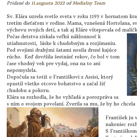
Pridané do
11.augusta 2022
od
Medialny Team
Sv. Klára uzrela svetlo sveta v roku 1193 v hornatom kr
tretím dieťaťom v rodine. Mama, vznešená Hortolana, s
výchovu svojich detí, a tak aj Kláre vštepovala od maličk
Počas detstva získala veľkú náklonnosť k
utiahnutosti, láske k chudobným a rozjímaniu.
Pod svojimi drahými šatami nosila drsné kajúce
rúcho. Keď dovŕšila šestnásť rokov, čo bol v tom
čase vhodný vek pre vydaj, ona na to ani
nepomyslela.
Dopočula sa totiž o Františkovi z Assisi, ktorý
opustil všetko otcovo bohatstvo a začal žiť
chudobu a pokoru.
Klára sa rozhodla, že ho vyhľadá a porozpráva sa
s ním o svojom povolaní. Zverila sa mu, že by ho chcela 
František ju
nakoniec rozh
S Františkom 