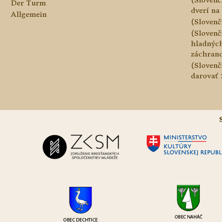
Der Turm
dverí na 
Allgemein
(Slovenč
(Slovenč
hladnýc
záchranc
(Slovenč
darovať 