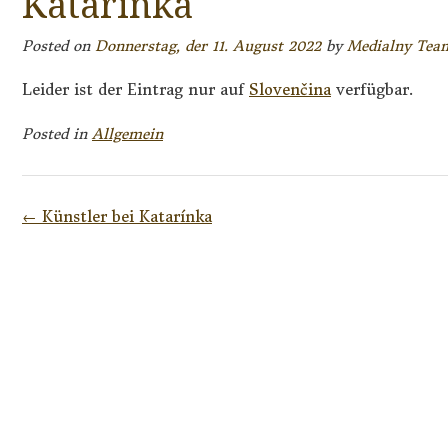
Katarínka
Posted on
Donnerstag, der 11. August 2022
by
Medialny Tea
Leider ist der Eintrag nur auf
Slovenčina
verfügbar.
Posted in
Allgemein
Post
←
Künstler bei Katarínka
navigation