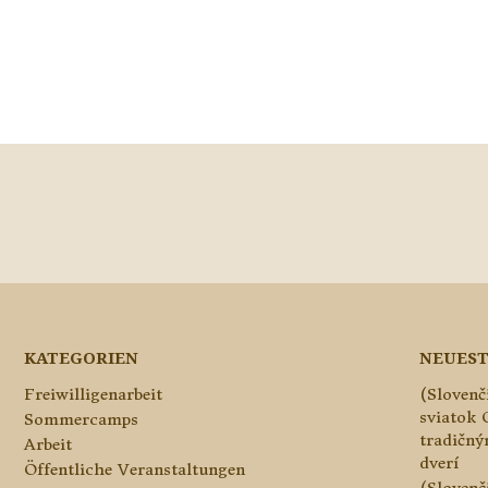
KATEGORIEN
NEUEST
Freiwilligenarbeit
(Slovenč
sviatok 
Sommercamps
tradičn
Arbeit
dverí
Öffentliche Veranstaltungen
(Slovenč