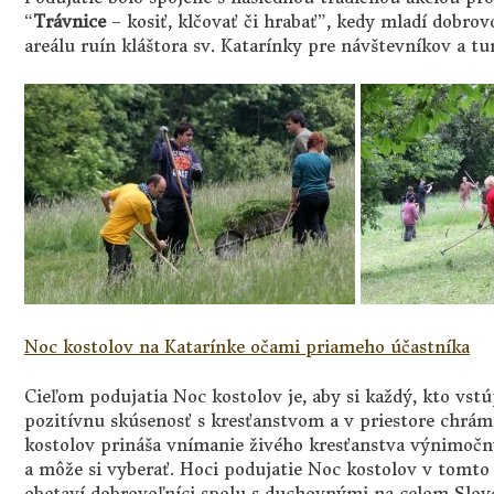
“
Trávnice
– kosiť, klčovať či hrabať”, kedy mladí dobrovoľ
areálu ruín kláštora sv. Katarínky pre návštevníkov a tur
Noc kostolov na Katarínke očami priameho účastníka
Cieľom podujatia Noc kostolov je, aby si každý, kto vst
pozitívnu skúsenosť s kresťanstvom a v priestore chrá
kostolov prináša vnímanie živého kresťanstva výnimoč
a môže si vyberať. Hoci podujatie Noc kostolov v tomto
obetaví dobrovoľníci spolu s duchovnými na celom Slove