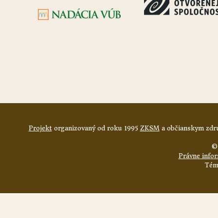
Projekt
organizovaný od roku 1995
ZKSM
a občianskym zdru
©
Právne info
Tém