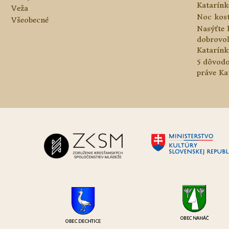
Katarínke
Veža
Noc kos
Všeobecné
Nasýťte 
dobrovo
Katarínk
5 dôvodo
práve Ka