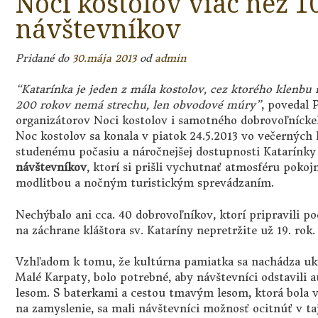
Noci kostolov viac než 1
návštevníkov
Pridané do
30.mája 2013
od
admin
“Katarínka je jeden z mála kostolov, cez ktorého klenbu
200 rokov nemá strechu, len obvodové múry”
, povedal 
organizátorov Noci kostolov i samotného dobrovoľnícke
Noc kostolov sa konala v piatok 24.5.2013 vo večerných
studenému počasiu a náročnejšej dostupnosti Katarínky 
návštevníkov
, ktorí si prišli vychutnať atmosféru pokoj
modlitbou a nočným turistickým sprevádzaním.
Nechýbalo ani cca. 40 dobrovoľníkov, ktorí pripravili pod
na záchrane kláštora sv. Kataríny nepretržite už 19. rok.
Vzhľadom k tomu, že kultúrna pamiatka sa nachádza ukr
Malé Karpaty, bolo potrebné, aby návštevníci odstavili
lesom. S baterkami a cestou tmavým lesom, ktorá bola 
na zamyslenie, sa mali návštevníci možnosť ocitnúť v t