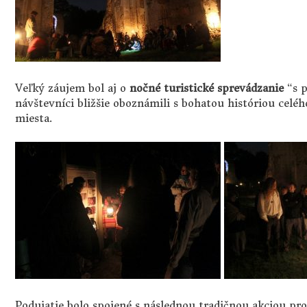
Veľký záujem bol aj o
nočné turistické sprevádzanie
“s p
návštevníci bližšie oboznámili s bohatou históriou celéh
miesta.
Podujatie bolo spojené s následnou tradičnou akciou pr