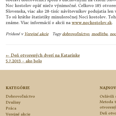
Noc kostolov opäť niečo výnimočné. Celkovo 185 otvor
Slovenska, viac ako 28-tisíc návštevníkov podujatia len
To sú krátke štatistiky minuloročnej Noci kostolov. Toht
známe. Viac informácií o akcii na
www.nockostolov.sk
.
Pridané v
Verejné akcie
Tagy
dobrovoľníctvo
,
modlitba
,
noc
Navigácia
←
Deň otvorených dverí na Katarínke
v
5.7.2013 – ako bolo
článkoch
KATEGÓRIE
NAJNOV
Dobrovoľníctvo
Oslávili
Metoda 
Družiny
otvorený
Práca
Deň otvo
Verejné akcie