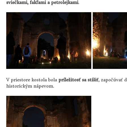
sviečkami, fakľami a petrolejkami
.
V priestore kostola bola
príležitosť sa stíšiť
, započúvať d
historickým nápevom.