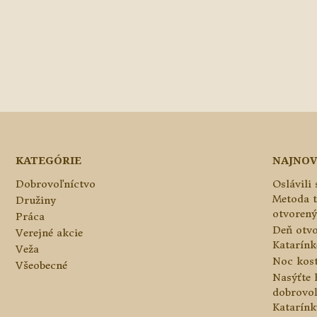
KATEGÓRIE
NAJNOV
Dobrovoľníctvo
Oslávili
Metoda 
Družiny
otvorený
Práca
Deň otvo
Verejné akcie
Katarínke
Veža
Noc kos
Všeobecné
Nasýťte 
dobrovo
Katarínk