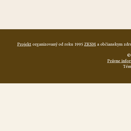
Projekt
organizovaný od roku 1995
ZKSM
a občianskym zdru
©
Právne info
Tém