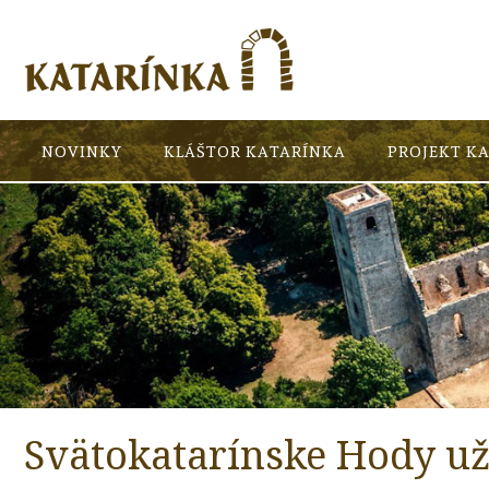
NOVINKY
KLÁŠTOR KATARÍNKA
PROJEKT K
Svätokatarínske Hody už