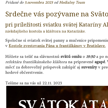
Pridané do
3.novembra 2023
od
Medialny Team
Srdečne vás pozývame na Svät
pri príležitosti sviatku svätej Kataríny A
niekdajšieho kostola a kláštora na Katarínke.
Spoločne si sviatok svätej panny a mučenice pripomenie
v
Kostole zvestovania Pána u františkánov v Bratislave.
Môžete sa tešiť na slávnostnú
svätú omšu
o
19:30
a po n
refektára františkánskeho kláštora
na pripravené
agapé
.
môcť za dobrovoľný príspevok zakúpiť aj
suveníry
v pre
hodové občerstvenie.
Tešíme sa na vás už 22.11. 2023