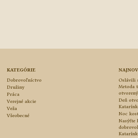
KATEGÓRIE
NAJNOV
Dobrovoľníctvo
Oslávili
Metoda 
Družiny
otvorený
Práca
Deň otvo
Verejné akcie
Katarínke
Veža
Noc kos
Všeobecné
Nasýťte 
dobrovo
Katarínk