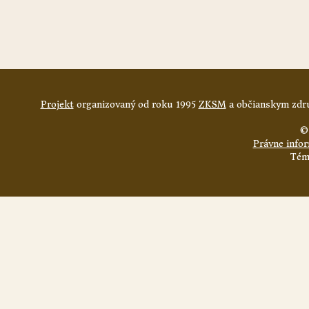
Projekt
organizovaný od roku 1995
ZKSM
a občianskym zdru
©
Právne info
Tém