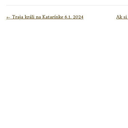
Navigácia
←
Traja králi na Katarínke 6.1. 2024
Ak si
v
článkoch