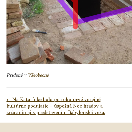
Pridané v
Všeobecné
Navigácia
←
Na Katarínke bolo po roku prvé verejné
v
kultúrne podujatie – úspešná Noc hradov a
článkoch
zrúcanín aj s predstavením Babylonská veža.