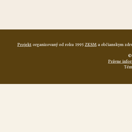
Projekt
organizovaný od roku 1995
ZKSM
a občianskym zdru
©
Právne info
Tém