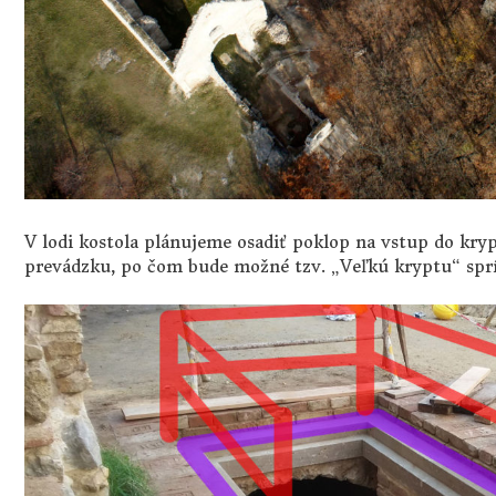
V lodi kostola plánujeme osadiť poklop na vstup do kryp
prevádzku, po čom bude možné tzv. „Veľkú kryptu“ sprí