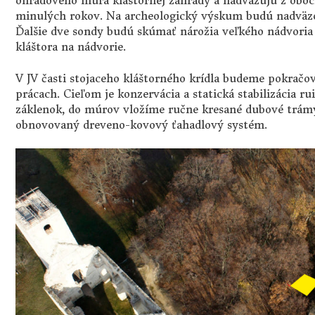
ohradového múra kláštornej záhrady a nadväzujú z obo
minulých rokov. Na archeologický výskum budú nadväz
Ďalšie dve sondy budú skúmať nárožia veľkého nádvoria 
kláštora na nádvorie.
V JV časti stojaceho kláštorného krídla budeme pokrač
prácach. Cieľom je konzervácia a statická stabilizácia
záklenok, do múrov vložíme ručne kresané dubové trám
obnovovaný dreveno-kovový ťahadlový systém.