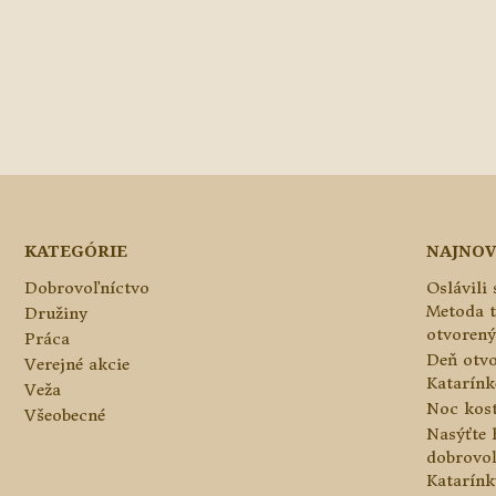
KATEGÓRIE
NAJNOV
Dobrovoľníctvo
Oslávili
Metoda 
Družiny
otvorený
Práca
Deň otvo
Verejné akcie
Katarínke
Veža
Noc kos
Všeobecné
Nasýťte 
dobrovo
Katarínk