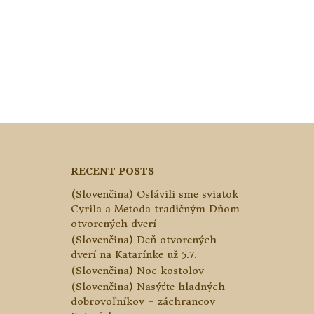
RECENT POSTS
(Slovenčina) Oslávili sme sviatok
Cyrila a Metoda tradičným Dňom
otvorených dverí
(Slovenčina) Deň otvorených
dverí na Katarínke už 5.7.
(Slovenčina) Noc kostolov
(Slovenčina) Nasýťte hladných
dobrovoľníkov – záchrancov