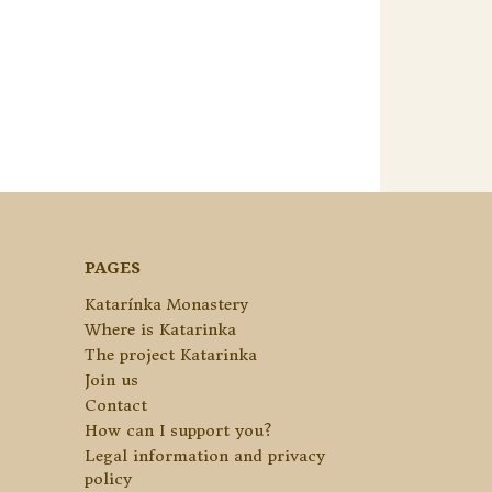
PAGES
Katarínka Monastery
Where is Katarinka
The project Katarinka
Join us
Contact
How can I support you?
Legal information and privacy
policy