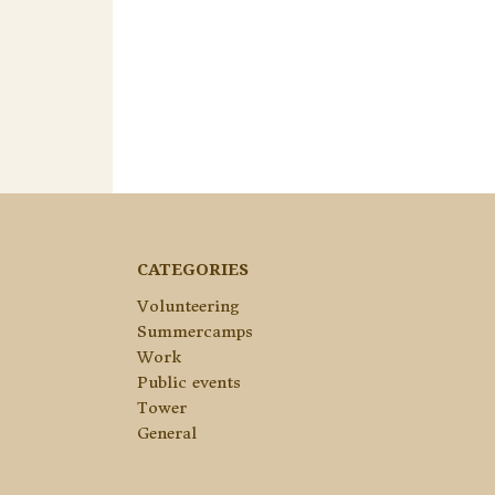
CATEGORIES
Volunteering
Summercamps
Work
Public events
Tower
General