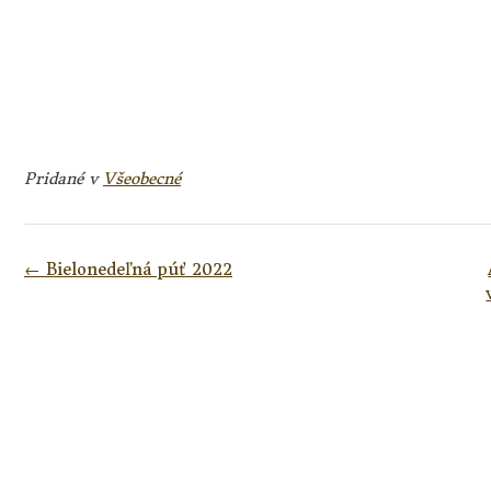
Pridané v
Všeobecné
Navigácia
←
Bielonedeľná púť 2022
v
článkoch