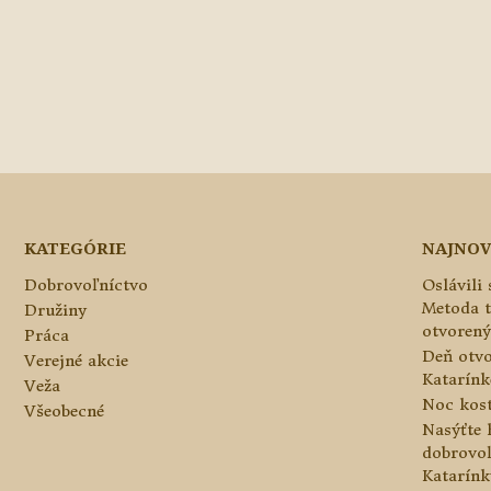
KATEGÓRIE
NAJNOV
Dobrovoľníctvo
Oslávili
Metoda 
Družiny
otvorený
Práca
Deň otvo
Verejné akcie
Katarínke
Veža
Noc kos
Všeobecné
Nasýťte 
dobrovo
Katarínk