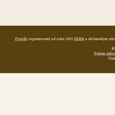
Projekt
organizovaný od roku 1995
ZKSM
a občianskym zdru
©
Právne info
Tém