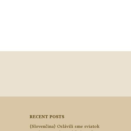
RECENT POSTS
(Slovenčina) Oslávili sme sviatok