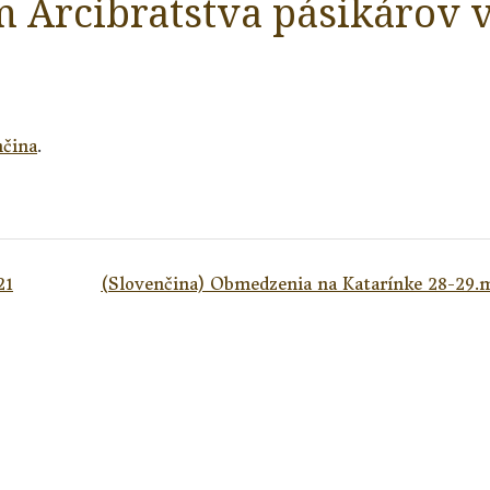
m Arcibratstva pásikárov 
nčina
.
21
(Slovenčina) Obmedzenia na Katarínke 28-29.