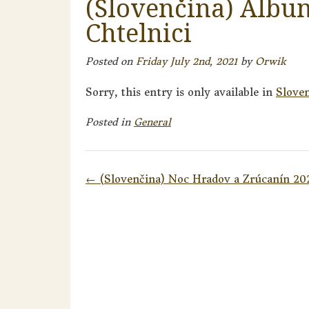
(Slovenčina) Albu
Chtelnici
Posted on
Friday July 2nd, 2021
by
Orwik
Sorry, this entry is only available in
Slove
Posted in
General
Post
←
(Slovenčina) Noc Hradov a Zrúcanín 20
navigation