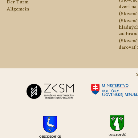
Der Turm
dverí na 
Allgemein
(Slovenč
(Slovenč
hladnýc
záchranc
(Slovenč
darovať 