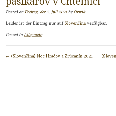
pásikárov v Chtelnici
Posted on
Freitag, der 2. Juli 2021
by
Orwik
Leider ist der Eintrag nur auf
Slovenčina
verfügbar.
Posted in
Allgemein
Post
←
(Slovenčina) Noc Hradov a Zrúcanín 2021
(Slove
navigation