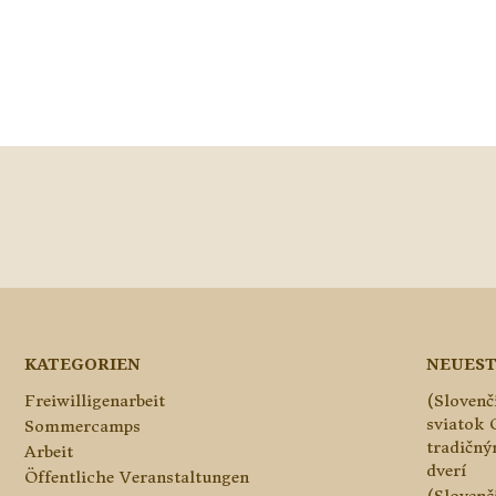
KATEGORIEN
NEUEST
Freiwilligenarbeit
(Slovenč
sviatok 
Sommercamps
tradičn
Arbeit
dverí
Öffentliche Veranstaltungen
(Slovenč