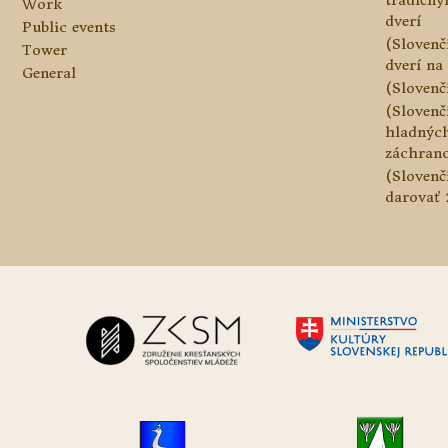
tradičn
Work
dverí
Public events
(Slovenč
Tower
dverí na 
General
(Slovenč
(Slovenč
hladnýc
záchranc
(Slovenč
darovať 