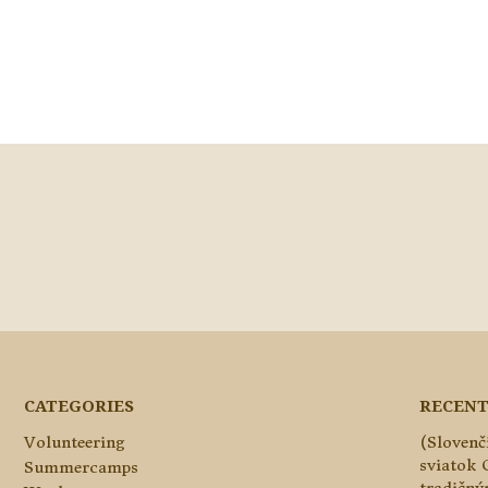
CATEGORIES
RECENT
Volunteering
(Slovenč
sviatok 
Summercamps