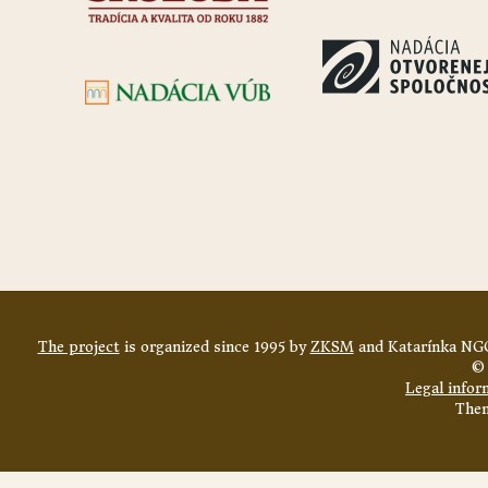
The project
is organized since 1995 by
ZKSM
and Katarínka NGO
© 
Legal infor
The