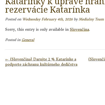
Katarínky k úprave hran
rezervácie Katarínka
Posted on
Wednesday February 4th, 2026
by
Medialny Team
Sorry, this entry is only available in
Slovenčina
.
Posted in
General
Post
←
(Slovenčina) Darujte 2 % Katarínke a
(Slovenči
navigation
podporte záchranu kultúrneho dedičstva