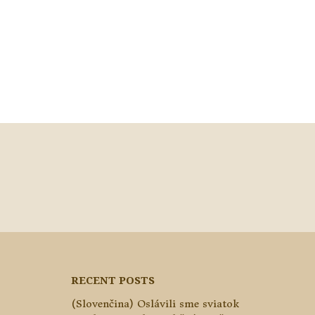
RECENT POSTS
(Slovenčina) Oslávili sme sviatok