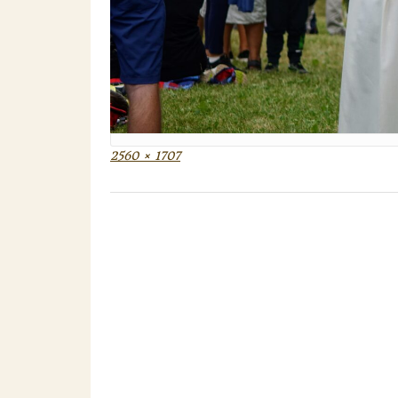
Full
2560 × 1707
size
Post
navigation