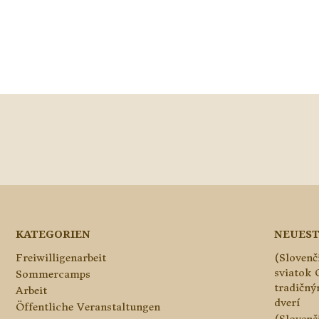
KATEGORIEN
NEUEST
Freiwilligenarbeit
(Slovenč
sviatok 
Sommercamps
tradičn
Arbeit
dverí
Öffentliche Veranstaltungen
(Slovenč