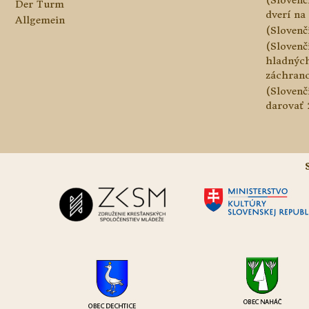
Der Turm
dverí na 
Allgemein
(Slovenč
(Slovenč
hladnýc
záchranc
(Slovenč
darovať 