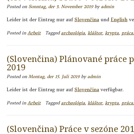
Posted on
Sonntag, der 3. November 2019
by
admin
Leider ist der Eintrag nur auf
Slovenčina
und
English
ve
Posted in
Arbeit
Tagged
archeológia
,
kláštor
,
krypta
,
práca
(Slovenčina) Plánované práce p
2019
Posted on
Montag, der 15. Juli 2019
by
admin
Leider ist der Eintrag nur auf
Slovenčina
verfügbar.
Posted in
Arbeit
Tagged
archeológia
,
kláštor
,
krypta
,
práca
(Slovenčina) Práce v sezóne 20