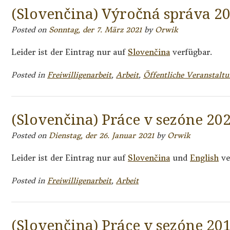
(Slovenčina) Výročná správa 2
Posted on
Sonntag, der 7. März 2021
by
Orwik
Leider ist der Eintrag nur auf
Slovenčina
verfügbar.
Posted in
Freiwilligenarbeit
,
Arbeit
,
Öffentliche Veranstalt
(Slovenčina) Práce v sezóne 20
Posted on
Dienstag, der 26. Januar 2021
by
Orwik
Leider ist der Eintrag nur auf
Slovenčina
und
English
ve
Posted in
Freiwilligenarbeit
,
Arbeit
(Slovenčina) Práce v sezóne 20